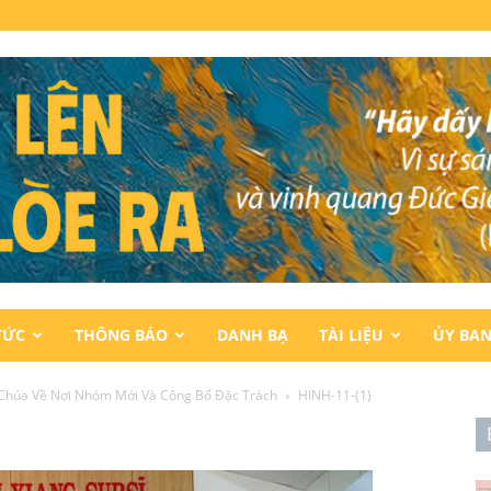
TỨC
THÔNG BÁO
DANH BẠ
TÀI LIỆU
ỦY BA
Chúa Về Nơi Nhóm Mới Và Công Bố Đặc Trách
HINH-11-(1)