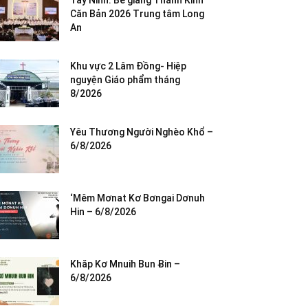
Tây Ninh: Bế giảng Thánh Kinh
Căn Bản 2026 Trung tâm Long
An
Khu vực 2 Lâm Đồng- Hiệp
nguyện Giáo phẩm tháng
8/2026
Yêu Thương Người Nghèo Khổ –
6/8/2026
‘Mêm Mơnat Kơ Bơngai Dơnuh
Hin – 6/8/2026
Khăp Kơ Mnuih Bun Ƀin –
6/8/2026