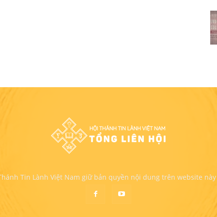
 Thánh Tin Lành Việt Nam giữ bản quyền nội dung trên website này