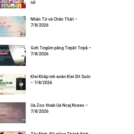
nữ
Nhân Từ và Chân Thật –
7/8/2026
Gơh Tơgŭm păng Tơpăt Tơpă –
7/8/2026
Klei Khăp leh anăn Klei Sĭt Suôr
– 7/8/2026
Ua Zoo thiab Ua Ncaj Ncees –
7/8/2026