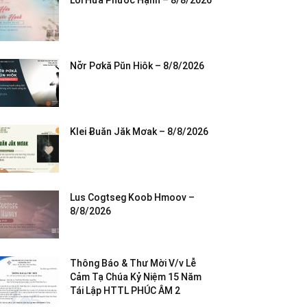
Lời Hứa Phước Hạnh – 8/8/2026
Nơ̆r Pơkă Pŭn Hiôk – 8/8/2026
Klei Ƀuăn Jăk Mơak – 8/8/2026
Lus Cogtseg Koob Hmoov –
8/8/2026
Thông Báo & Thư Mời V/v Lễ
Cảm Tạ Chúa Kỷ Niệm 15 Năm
Tái Lập HTTL PHÚC ÂM 2