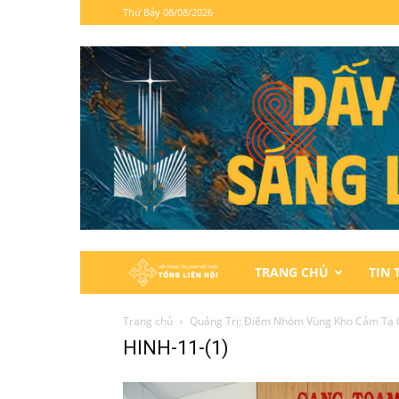
Thứ Bảy 08/08/2026
Hội
TRANG CHỦ
TIN 
Thánh
Trang chủ
Quảng Trị: Điểm Nhóm Vùng Kho Cảm Tạ 
HINH-11-(1)
Tin