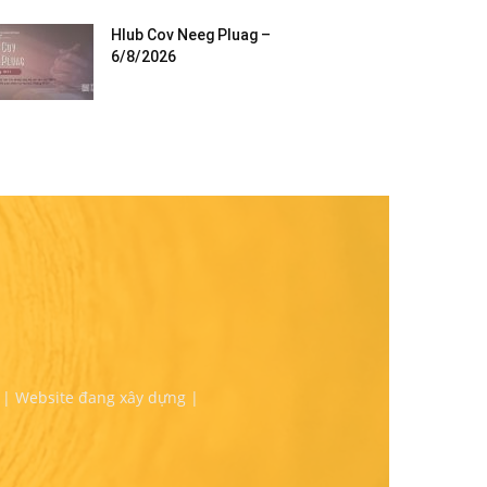
Hlub Cov Neeg Pluag –
6/8/2026
 | Website đang xây dựng |