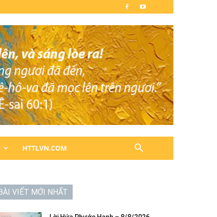
N
HTTLVN.COM
BÀI VIẾT MỚI NHẤT