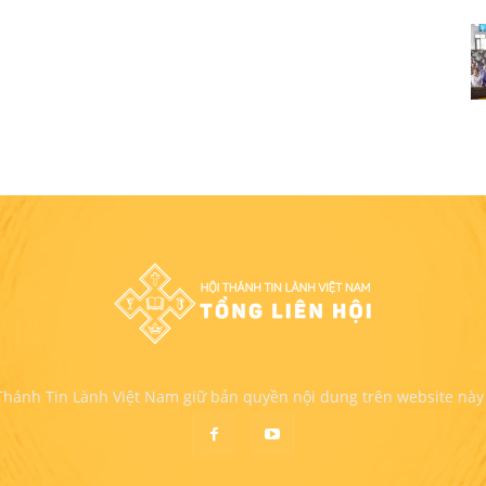
 Thánh Tin Lành Việt Nam giữ bản quyền nội dung trên website này