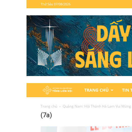
Thứ Sáu 07/08/2026
Hội
TRANG CHỦ
TIN 
Thánh
Trang chủ
Quảng Nam: Hội Thánh Hà Lam Vui Mừng
(7a)
Tin