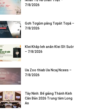
Nhân Từ và Chân Thật –
7/8/2026
Gơh Tơgŭm păng Tơpăt Tơpă –
7/8/2026
Klei Khăp leh anăn Klei Sĭt Suôr
– 7/8/2026
Ua Zoo thiab Ua Ncaj Ncees –
7/8/2026
Tây Ninh: Bế giảng Thánh Kinh
Căn Bản 2026 Trung tâm Long
An