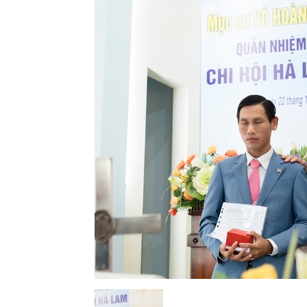
Lành
Việt
Nam