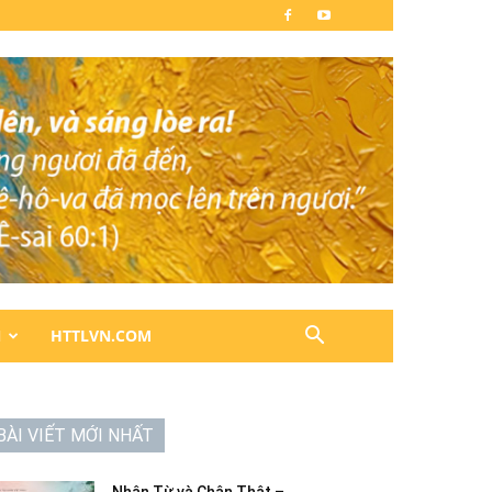
N
HTTLVN.COM
BÀI VIẾT MỚI NHẤT