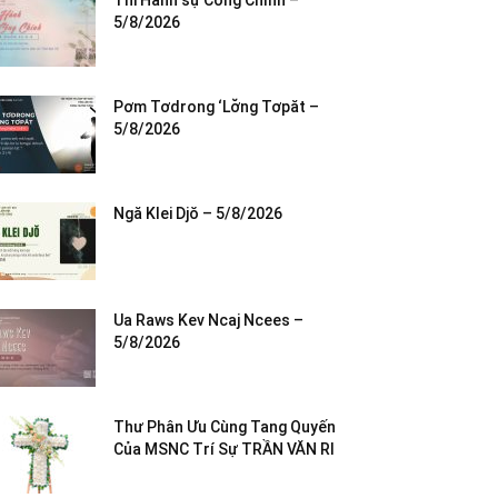
Thi Hành sự Công Chính –
5/8/2026
Pơm Tơdrong ‘Lơ̆ng Tơpăt –
5/8/2026
Ngă Klei Djŏ – 5/8/2026
Ua Raws Kev Ncaj Ncees –
5/8/2026
Thư Phân Ưu Cùng Tang Quyến
Của MSNC Trí Sự TRẦN VĂN RI