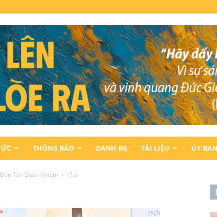
TỨC
THÔNG BÁO
DANH BẠ
TÀI LIỆU
ỦY BA
 Đón Tân Quản Nhiệm
(7a)