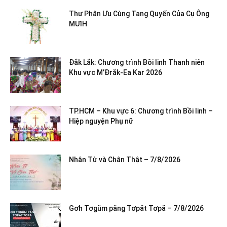
Thư Phân Ưu Cùng Tang Quyến Của Cụ Ông
MƯIH
Đắk Lắk: Chương trình Bồi linh Thanh niên
Khu vực M’Đrắk-Ea Kar 2026
TP.HCM – Khu vực 6: Chương trình Bồi linh –
Hiệp nguyện Phụ nữ
Nhân Từ và Chân Thật – 7/8/2026
Gơh Tơgŭm păng Tơpăt Tơpă – 7/8/2026