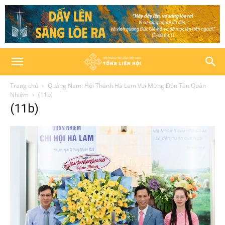
Trang chủ
Quảng Nam: Hội Thánh Hà Lam Vui Mừng Đón Tân Quản
Nhiệm
(11b)
(11b)