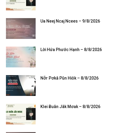
Ua Neej Ncaj Ncees – 9/8/2026
Lời Hứa Phước Hạnh – 8/8/2026
Nơ̆r Pơkă Pŭn Hiôk – 8/8/2026
Klei Ƀuăn Jăk Mơak – 8/8/2026