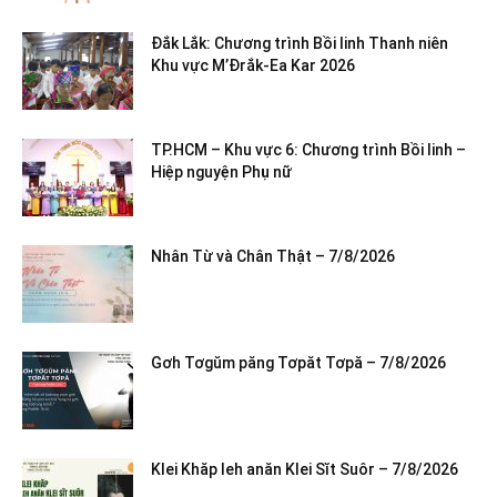
Đắk Lắk: Chương trình Bồi linh Thanh niên
Khu vực M’Đrắk-Ea Kar 2026
TP.HCM – Khu vực 6: Chương trình Bồi linh –
Hiệp nguyện Phụ nữ
Nhân Từ và Chân Thật – 7/8/2026
Gơh Tơgŭm păng Tơpăt Tơpă – 7/8/2026
Klei Khăp leh anăn Klei Sĭt Suôr – 7/8/2026