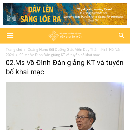
Trang chủ
Quảng Nam: Bồi Dưỡng Giáo Viên Dạy Thánh Kinh Hè Năm
2024
02.Ms Võ Đình Đán giảng KT và tuyên bố khai mạc
02.Ms Võ Đình Đán giảng KT và tuyên
bố khai mạc