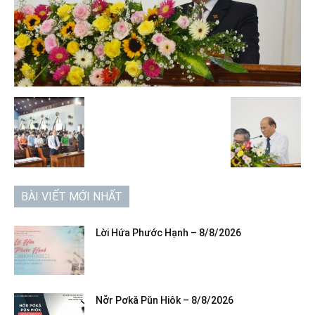
BÀI VIẾT MỚI NHẤT
Lời Hứa Phước Hạnh – 8/8/2026
Nơ̆r Pơkă Pŭn Hiôk – 8/8/2026