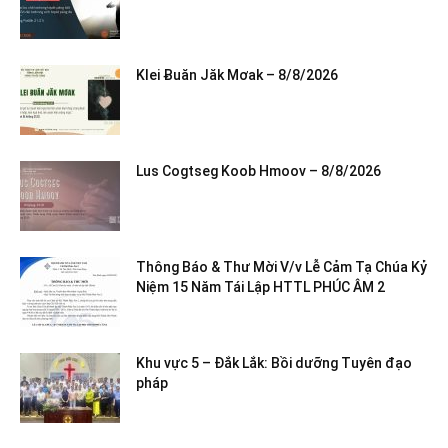
Klei Ƀuăn Jăk Mơak – 8/8/2026
Lus Cogtseg Koob Hmoov – 8/8/2026
Thông Báo & Thư Mời V/v Lễ Cảm Tạ Chúa Kỷ
Niệm 15 Năm Tái Lập HTTL PHÚC ÂM 2
Khu vực 5 – Đắk Lắk: Bồi dưỡng Tuyên đạo
pháp