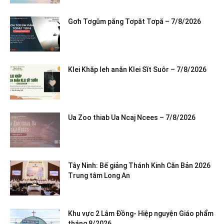
Gơh Tơgŭm păng Tơpăt Tơpă – 7/8/2026
Klei Khăp leh anăn Klei Sĭt Suôr – 7/8/2026
Ua Zoo thiab Ua Ncaj Ncees – 7/8/2026
Tây Ninh: Bế giảng Thánh Kinh Căn Bản 2026
Trung tâm Long An
Khu vực 2 Lâm Đồng- Hiệp nguyện Giáo phẩm
tháng 8/2026