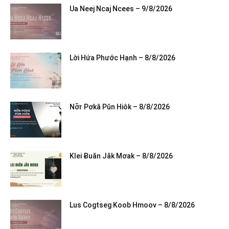
Ua Neej Ncaj Ncees – 9/8/2026
Lời Hứa Phước Hạnh – 8/8/2026
Nơ̆r Pơkă Pŭn Hiôk – 8/8/2026
Klei Ƀuăn Jăk Mơak – 8/8/2026
Lus Cogtseg Koob Hmoov – 8/8/2026