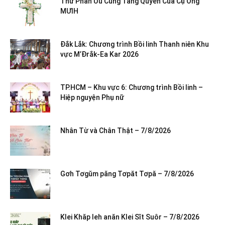
Thư Phân Ưu Cùng Tang Quyến Của Cụ Ông
MƯIH
Đắk Lắk: Chương trình Bồi linh Thanh niên Khu
vực M’Đrắk-Ea Kar 2026
TP.HCM – Khu vực 6: Chương trình Bồi linh –
Hiệp nguyện Phụ nữ
Nhân Từ và Chân Thật – 7/8/2026
Gơh Tơgŭm păng Tơpăt Tơpă – 7/8/2026
Klei Khăp leh anăn Klei Sĭt Suôr – 7/8/2026