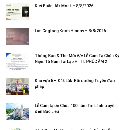
Klei Ƀuăn Jăk Mơak – 8/8/2026
Lus Cogtseg Koob Hmoov – 8/8/2026
Thông Báo & Thư Mời V/v Lễ Cảm Tạ Chúa Kỷ
Niệm 15 Năm Tái Lập HTTL PHÚC ÂM 2
Khu vực 5 – Đắk Lắk: Bồi dưỡng Tuyên đạo
pháp
Lễ Cảm tạ ơn Chúa 100 năm Tin Lành truyền
đến Bạc Liêu