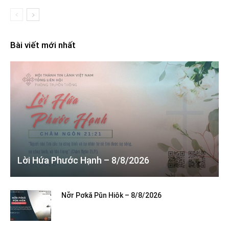
Bài viết mới nhất
Lời Hứa Phước Hạnh – 8/8/2026
Nơ̆r Pơkă Pŭn Hiôk – 8/8/2026