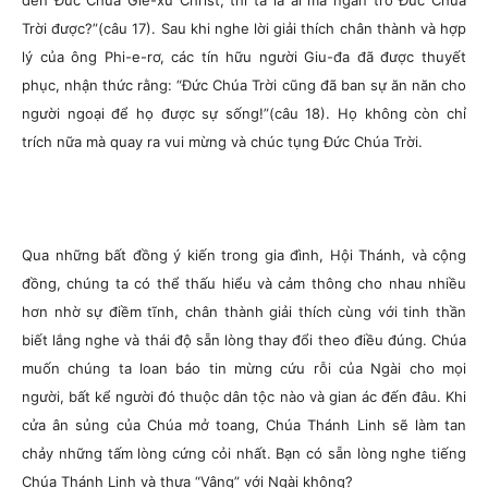
đến Đức Chúa Giê-xu Christ, thì ta là ai mà ngăn trở Đức Chúa
Trời được?”(câu 17). Sau khi nghe lời giải thích chân thành và hợp
lý của ông Phi-e-rơ, các tín hữu người Giu-đa đã được thuyết
phục, nhận thức rằng: “Đức Chúa Trời cũng đã ban sự ăn năn cho
người ngoại để họ được sự sống!”(câu 18). Họ không còn chỉ
trích nữa mà quay ra vui mừng và chúc tụng Đức Chúa Trời.
Qua những bất đồng ý kiến trong gia đình, Hội Thánh, và cộng
đồng, chúng ta có thể thấu hiểu và cảm thông cho nhau nhiều
hơn nhờ sự điềm tĩnh, chân thành giải thích cùng với tinh thần
biết lắng nghe và thái độ sẵn lòng thay đổi theo điều đúng. Chúa
muốn chúng ta loan báo tin mừng cứu rỗi của Ngài cho mọi
người, bất kể người đó thuộc dân tộc nào và gian ác đến đâu. Khi
cửa ân sủng của Chúa mở toang, Chúa Thánh Linh sẽ làm tan
chảy những tấm lòng cứng cỏi nhất. Bạn có sẵn lòng nghe tiếng
Chúa Thánh Linh và thưa “Vâng” với Ngài không?