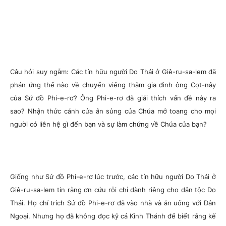
Câu hỏi suy ngẫm: Các tín hữu người Do Thái ở Giê-ru-sa-lem đã
phản ứng thế nào về chuyến viếng thăm gia đình ông Cọt-nây
của Sứ đồ Phi-e-rơ? Ông Phi-e-rơ đã giải thích vấn đề này ra
sao? Nhận thức cánh cửa ân sủng của Chúa mở toang cho mọi
người có liên hệ gì đến bạn và sự làm chứng về Chúa của bạn?
Giống như Sứ đồ Phi-e-rơ lúc trước, các tín hữu người Do Thái ở
Giê-ru-sa-lem tin rằng ơn cứu rỗi chỉ dành riêng cho dân tộc Do
Thái. Họ chỉ trích Sứ đồ Phi-e-rơ đã vào nhà và ăn uống với Dân
Ngoại. Nhưng họ đã không đọc kỹ cả Kinh Thánh để biết rằng kế