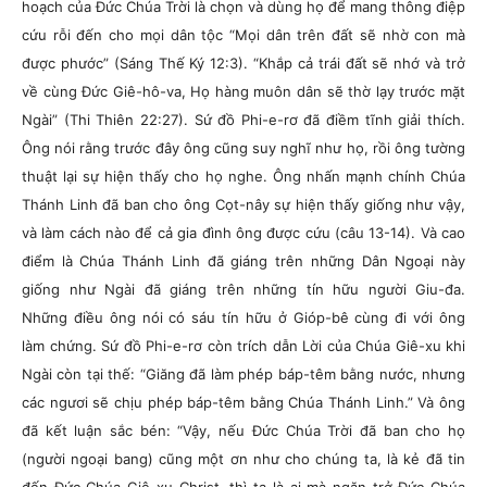
hoạch của Đức Chúa Trời là chọn và dùng họ để mang thông điệp
cứu rỗi đến cho mọi dân tộc “Mọi dân trên đất sẽ nhờ con mà
được phước” (Sáng Thế Ký 12:3). “Khắp cả trái đất sẽ nhớ và trở
về cùng Đức Giê-hô-va, Họ hàng muôn dân sẽ thờ lạy trước mặt
Ngài” (Thi Thiên 22:27). Sứ đồ Phi-e-rơ đã điềm tĩnh giải thích.
Ông nói rằng trước đây ông cũng suy nghĩ như họ, rồi ông tường
thuật lại sự hiện thấy cho họ nghe. Ông nhấn mạnh chính Chúa
Thánh Linh đã ban cho ông Cọt-nây sự hiện thấy giống như vậy,
và làm cách nào để cả gia đình ông được cứu (câu 13-14). Và cao
điểm là Chúa Thánh Linh đã giáng trên những Dân Ngoại này
giống như Ngài đã giáng trên những tín hữu người Giu-đa.
Những điều ông nói có sáu tín hữu ở Gióp-bê cùng đi với ông
làm chứng. Sứ đồ Phi-e-rơ còn trích dẫn Lời của Chúa Giê-xu khi
Ngài còn tại thế: “Giăng đã làm phép báp-têm bằng nước, nhưng
các ngươi sẽ chịu phép báp-têm bằng Chúa Thánh Linh.” Và ông
đã kết luận sắc bén: “Vậy, nếu Đức Chúa Trời đã ban cho họ
(người ngoại bang) cũng một ơn như cho chúng ta, là kẻ đã tin