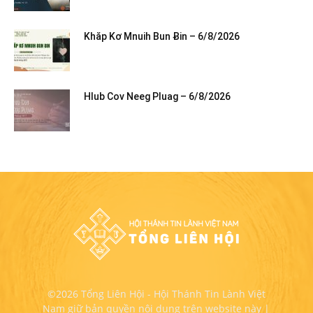
Khăp Kơ Mnuih Bun Ƀin – 6/8/2026
Hlub Cov Neeg Pluag – 6/8/2026
©2026 Tổng Liên Hội - Hội Thánh Tin Lành Việt
Nam giữ bản quyền nội dung trên website này |