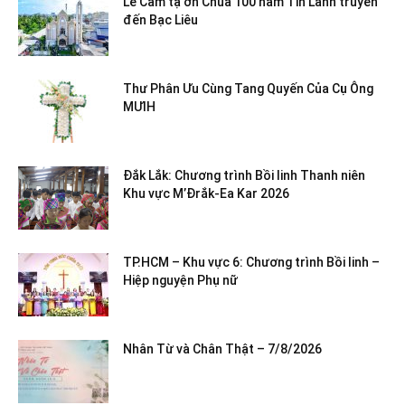
Lễ Cảm tạ ơn Chúa 100 năm Tin Lành truyền
đến Bạc Liêu
Thư Phân Ưu Cùng Tang Quyến Của Cụ Ông
MƯIH
Đắk Lắk: Chương trình Bồi linh Thanh niên
Khu vực M’Đrắk-Ea Kar 2026
TP.HCM – Khu vực 6: Chương trình Bồi linh –
Hiệp nguyện Phụ nữ
Nhân Từ và Chân Thật – 7/8/2026