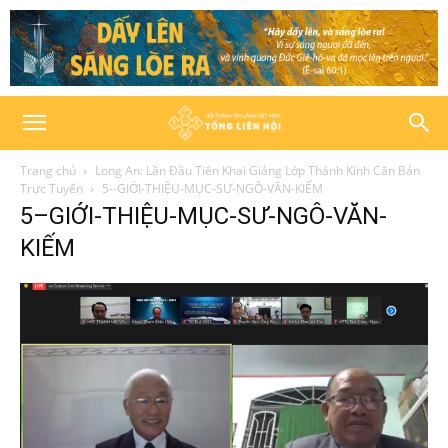
Trang chủ
Long An: Lần Đầu Tiên Khai Giảng Lớp Thánh Kinh Căn Bản
Trực Tuyến
5--GIỚI-THIỆU-MỤC-SƯ-NGÔ-VĂN-KIẾM
5–GIỚI-THIỆU-MỤC-SƯ-NGÔ-VĂN-
KIẾM