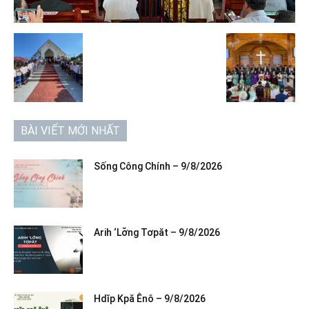
BÀI VIẾT MỚI NHẤT
Sống Công Chính – 9/8/2026
Arih ‘Lơ̆ng Tơpăt – 9/8/2026
Hdĭp Kpă Ênô – 9/8/2026