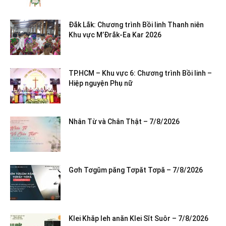
Đắk Lắk: Chương trình Bồi linh Thanh niên
Khu vực M’Đrắk-Ea Kar 2026
TP.HCM – Khu vực 6: Chương trình Bồi linh –
Hiệp nguyện Phụ nữ
Nhân Từ và Chân Thật – 7/8/2026
Gơh Tơgŭm păng Tơpăt Tơpă – 7/8/2026
Klei Khăp leh anăn Klei Sĭt Suôr – 7/8/2026