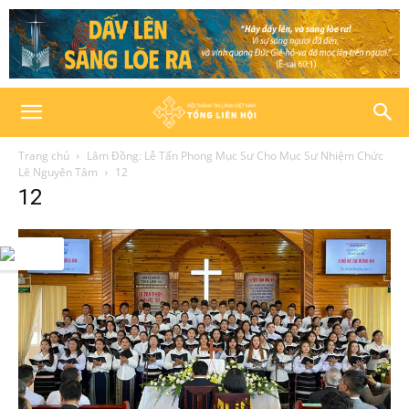
Trang chủ
Lâm Đồng: Lễ Tấn Phong Mục Sư Cho Mục Sư Nhiệm Chức
Lê Nguyên Tâm
12
12