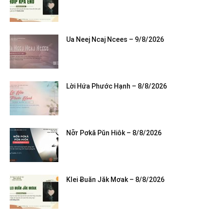
Ua Neej Ncaj Ncees – 9/8/2026
Lời Hứa Phước Hạnh – 8/8/2026
Nơ̆r Pơkă Pŭn Hiôk – 8/8/2026
Klei Ƀuăn Jăk Mơak – 8/8/2026