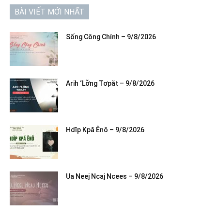
BÀI VIẾT MỚI NHẤT
Sống Công Chính – 9/8/2026
Arih ‘Lơ̆ng Tơpăt – 9/8/2026
Hdĭp Kpă Ênô – 9/8/2026
Ua Neej Ncaj Ncees – 9/8/2026