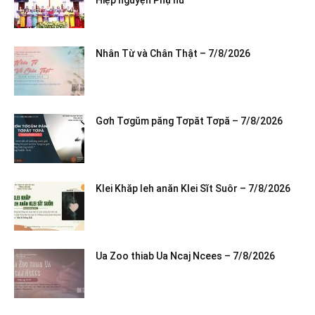
Nhân Từ và Chân Thật – 7/8/2026
Gơh Tơgŭm păng Tơpăt Tơpă – 7/8/2026
Klei Khăp leh anăn Klei Sĭt Suôr – 7/8/2026
Ua Zoo thiab Ua Ncaj Ncees – 7/8/2026