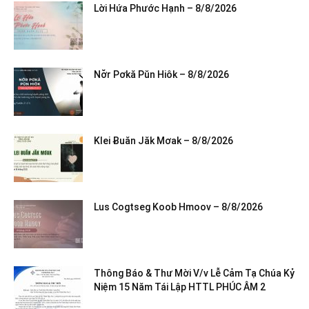
Lời Hứa Phước Hạnh – 8/8/2026
Nơ̆r Pơkă Pŭn Hiôk – 8/8/2026
Klei Ƀuăn Jăk Mơak – 8/8/2026
Lus Cogtseg Koob Hmoov – 8/8/2026
Thông Báo & Thư Mời V/v Lễ Cảm Tạ Chúa Kỷ
Niệm 15 Năm Tái Lập HTTL PHÚC ÂM 2