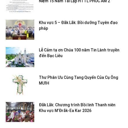
Niệm 15 Năm Tái Lập HTTL PHÚC ÂM 2
Khu vực 5 – Đắk Lắk: Bồi dưỡng Tuyên đạo
pháp
Lễ Cảm tạ ơn Chúa 100 năm Tin Lành truyền
đến Bạc Liêu
Thư Phân Ưu Cùng Tang Quyến Của Cụ Ông
MƯIH
Đắk Lắk: Chương trình Bồi linh Thanh niên
Khu vực M’Đrắk-Ea Kar 2026