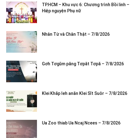
TP.HCM – Khu vực 6: Chương trình Bồi linh –
Hiệp nguyện Phụ nữ
Nhân Từ và Chân Thật – 7/8/2026
Gơh Tơgŭm păng Tơpăt Tơpă – 7/8/2026
Klei Khăp leh anăn Klei Sĭt Suôr – 7/8/2026
Ua Zoo thiab Ua Ncaj Ncees – 7/8/2026