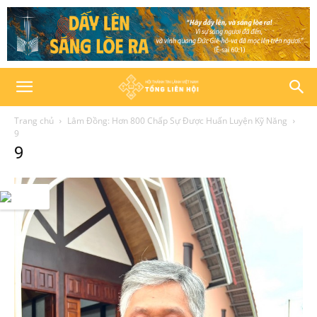
Trang chủ
Lâm Đồng: Hơn 800 Chấp Sự Được Huấn Luyện Kỹ Năng
9
9