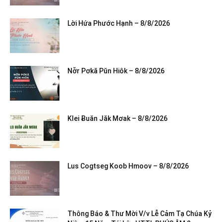
Lời Hứa Phước Hạnh – 8/8/2026
Nơ̆r Pơkă Pŭn Hiôk – 8/8/2026
Klei Ƀuăn Jăk Mơak – 8/8/2026
Lus Cogtseg Koob Hmoov – 8/8/2026
Thông Báo & Thư Mời V/v Lễ Cảm Tạ Chúa Kỷ