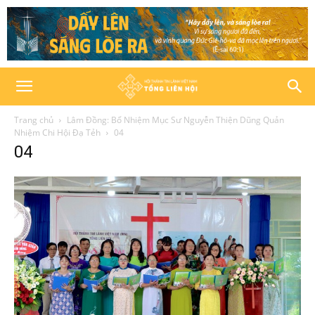
Trang chủ
Lâm Đồng: Bổ Nhiệm Mục Sư Nguyễn Thiện Dũng Quản
Nhiệm Chi Hội Đạ Tẻh
04
04