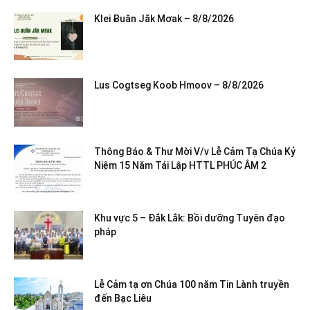
Klei Ƀuăn Jăk Mơak – 8/8/2026
Lus Cogtseg Koob Hmoov – 8/8/2026
Thông Báo & Thư Mời V/v Lễ Cảm Tạ Chúa Kỷ
Niệm 15 Năm Tái Lập HTTL PHÚC ÂM 2
Khu vực 5 – Đắk Lắk: Bồi dưỡng Tuyên đạo
pháp
Lễ Cảm tạ ơn Chúa 100 năm Tin Lành truyền
đến Bạc Liêu