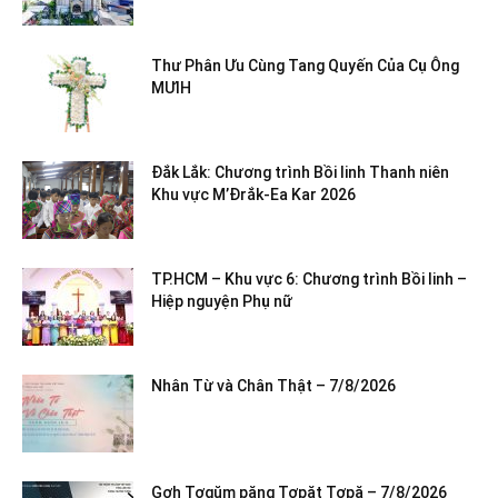
Thư Phân Ưu Cùng Tang Quyến Của Cụ Ông
MƯIH
Đắk Lắk: Chương trình Bồi linh Thanh niên
Khu vực M’Đrắk-Ea Kar 2026
TP.HCM – Khu vực 6: Chương trình Bồi linh –
Hiệp nguyện Phụ nữ
Nhân Từ và Chân Thật – 7/8/2026
Gơh Tơgŭm păng Tơpăt Tơpă – 7/8/2026