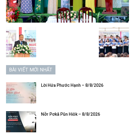
BÀI VIẾT MỚI NHẤT
Lời Hứa Phước Hạnh – 8/8/2026
Nơ̆r Pơkă Pŭn Hiôk – 8/8/2026