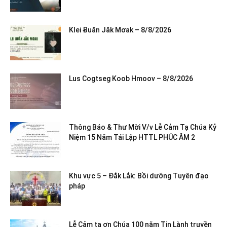
Klei Ƀuăn Jăk Mơak – 8/8/2026
Lus Cogtseg Koob Hmoov – 8/8/2026
Thông Báo & Thư Mời V/v Lễ Cảm Tạ Chúa Kỷ
Niệm 15 Năm Tái Lập HTTL PHÚC ÂM 2
Khu vực 5 – Đắk Lắk: Bồi dưỡng Tuyên đạo
pháp
Lễ Cảm tạ ơn Chúa 100 năm Tin Lành truyền