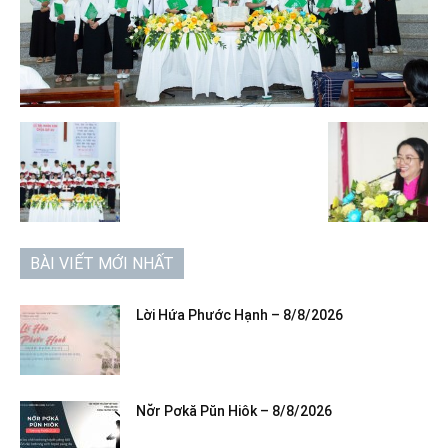
BÀI VIẾT MỚI NHẤT
Lời Hứa Phước Hạnh – 8/8/2026
Nơ̆r Pơkă Pŭn Hiôk – 8/8/2026