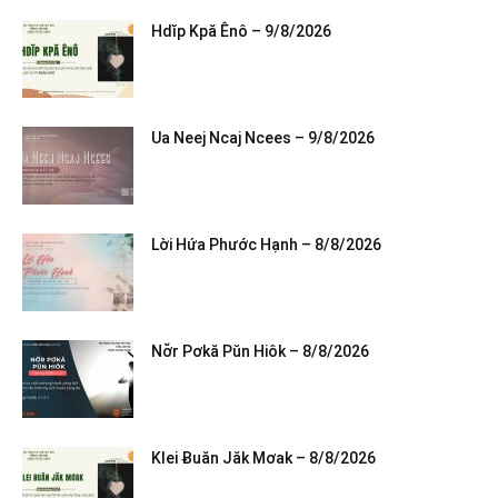
Hdĭp Kpă Ênô – 9/8/2026
Ua Neej Ncaj Ncees – 9/8/2026
Lời Hứa Phước Hạnh – 8/8/2026
Nơ̆r Pơkă Pŭn Hiôk – 8/8/2026
Klei Ƀuăn Jăk Mơak – 8/8/2026