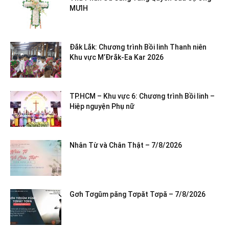
MƯIH
Đắk Lắk: Chương trình Bồi linh Thanh niên
Khu vực M’Đrắk-Ea Kar 2026
TP.HCM – Khu vực 6: Chương trình Bồi linh –
Hiệp nguyện Phụ nữ
Nhân Từ và Chân Thật – 7/8/2026
Gơh Tơgŭm păng Tơpăt Tơpă – 7/8/2026