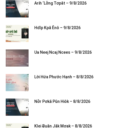
Arih ‘Lơ̆ng Tơpăt – 9/8/2026
Hdĭp Kpă Ênô – 9/8/2026
Ua Neej Ncaj Ncees – 9/8/2026
Lời Hứa Phước Hạnh – 8/8/2026
Nơ̆r Pơkă Pŭn Hiôk – 8/8/2026
Klei Ƀuăn Jăk Mơak – 8/8/2026