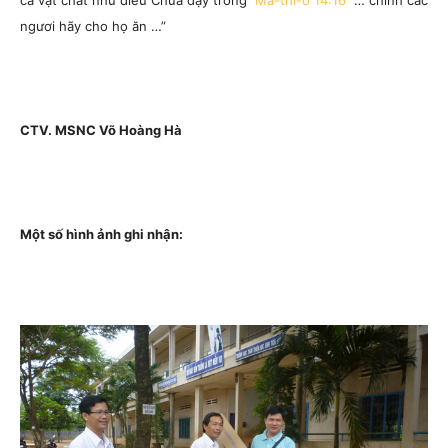
cả vật chất như điều Chúa dạy trong
Ma-thi-ơ 14:16
“… chính các
ngươi hãy cho họ ăn …”
CTV. MSNC Võ Hoàng Hà
Một số hình ảnh ghi nhận: