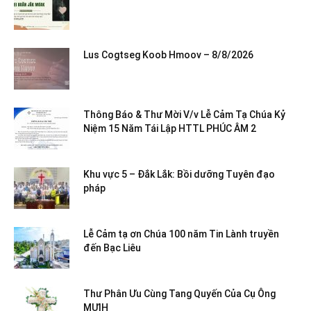
Lus Cogtseg Koob Hmoov – 8/8/2026
Thông Báo & Thư Mời V/v Lễ Cảm Tạ Chúa Kỷ
Niệm 15 Năm Tái Lập HTTL PHÚC ÂM 2
Khu vực 5 – Đắk Lắk: Bồi dưỡng Tuyên đạo
pháp
Lễ Cảm tạ ơn Chúa 100 năm Tin Lành truyền
đến Bạc Liêu
Thư Phân Ưu Cùng Tang Quyến Của Cụ Ông
MƯIH