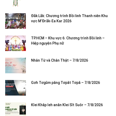
Đắk Lắk: Chương trình Bồi linh Thanh niên Khu
vực M’Đrắk-Ea Kar 2026
TP.HCM – Khu vực 6: Chương trình Bồi linh –
Hiệp nguyện Phụ nữ
Nhân Từ và Chân Thật – 7/8/2026
Gơh Tơgŭm păng Tơpăt Tơpă – 7/8/2026
Klei Khăp leh anăn Klei Sĭt Suôr – 7/8/2026