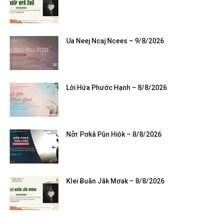
Ua Neej Ncaj Ncees – 9/8/2026
Lời Hứa Phước Hạnh – 8/8/2026
Nơ̆r Pơkă Pŭn Hiôk – 8/8/2026
Klei Ƀuăn Jăk Mơak – 8/8/2026