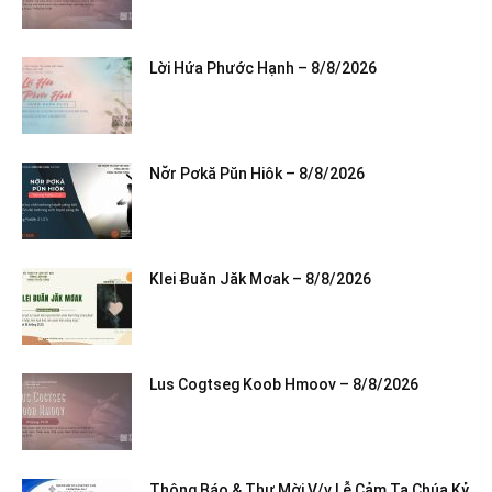
Lời Hứa Phước Hạnh – 8/8/2026
Nơ̆r Pơkă Pŭn Hiôk – 8/8/2026
Klei Ƀuăn Jăk Mơak – 8/8/2026
Lus Cogtseg Koob Hmoov – 8/8/2026
Thông Báo & Thư Mời V/v Lễ Cảm Tạ Chúa Kỷ