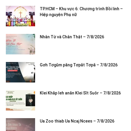
TP.HCM – Khu vực 6: Chương trình Bồi linh –
Hiệp nguyện Phụ nữ
Nhân Từ và Chân Thật – 7/8/2026
Gơh Tơgŭm păng Tơpăt Tơpă – 7/8/2026
Klei Khăp leh anăn Klei Sĭt Suôr – 7/8/2026
Ua Zoo thiab Ua Ncaj Ncees – 7/8/2026