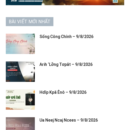
BÀI VIẾT MỚI NHẤT
Sống Công Chính – 9/8/2026
Arih ‘Lơ̆ng Tơpăt – 9/8/2026
Hdĭp Kpă Ênô – 9/8/2026
Ua Neej Ncaj Ncees – 9/8/2026