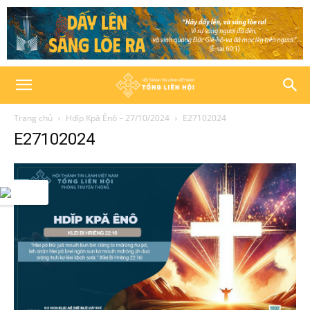
Trang chủ
Hdĭp Kpă Ênô – 27/10/2024
E27102024
E27102024