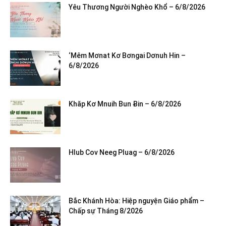
Yêu Thương Người Nghèo Khổ – 6/8/2026
‘Mêm Mơnat Kơ Bơngai Dơnuh Hin –
6/8/2026
Khăp Kơ Mnuih Bun Ƀin – 6/8/2026
Hlub Cov Neeg Pluag – 6/8/2026
Bắc Khánh Hòa: Hiệp nguyện Giáo phẩm –
Chấp sự Tháng 8/2026