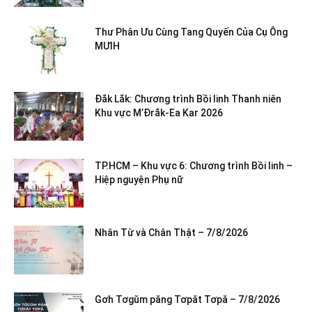
Thư Phân Ưu Cùng Tang Quyến Của Cụ Ông
MƯIH
Đắk Lắk: Chương trình Bồi linh Thanh niên
Khu vực M’Đrắk-Ea Kar 2026
TP.HCM – Khu vực 6: Chương trình Bồi linh –
Hiệp nguyện Phụ nữ
Nhân Từ và Chân Thật – 7/8/2026
Gơh Tơgŭm păng Tơpăt Tơpă – 7/8/2026