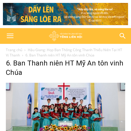
Trang chủ
Hậu Giang: Họp Bạn Thông Công Thanh Thiếu Niên Tại HT
Vị Thanh
6. Ban Thanh niên HT Mỹ An tôn vinh Chúa
6. Ban Thanh niên HT Mỹ An tôn vinh
Chúa