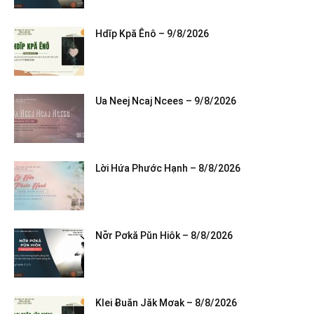
Hdĭp Kpă Ênô – 9/8/2026
Ua Neej Ncaj Ncees – 9/8/2026
Lời Hứa Phước Hạnh – 8/8/2026
Nơ̆r Pơkă Pŭn Hiôk – 8/8/2026
Klei Ƀuăn Jăk Mơak – 8/8/2026