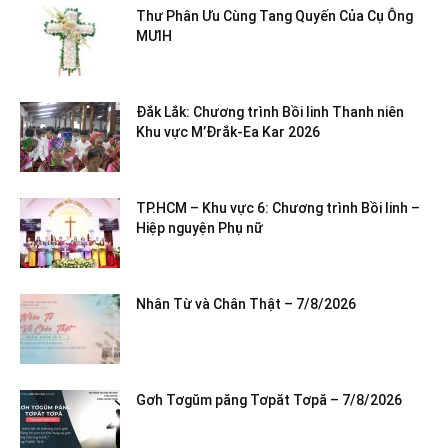
Thư Phân Ưu Cùng Tang Quyến Của Cụ Ông
MƯIH
Đắk Lắk: Chương trình Bồi linh Thanh niên
Khu vực M’Đrắk-Ea Kar 2026
TP.HCM – Khu vực 6: Chương trình Bồi linh –
Hiệp nguyện Phụ nữ
Nhân Từ và Chân Thật – 7/8/2026
Gơh Tơgŭm păng Tơpăt Tơpă – 7/8/2026