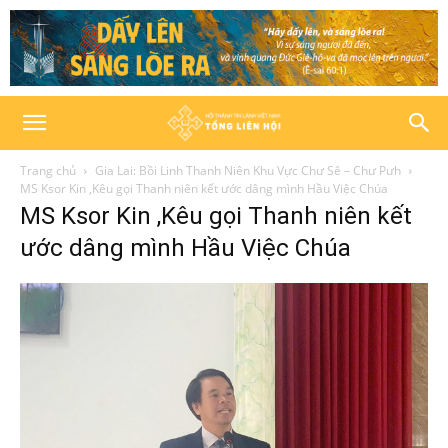
Trang chủ
Gia Lai: Bồi Linh Thanh Niên Khu Vực Chư Sê – Chư Pưh
MS Ksor Kin ,Kêu gọi Thanh niên kết ước dâng mình Hầu Việc Chúa
MS Ksor Kin ,Kêu gọi Thanh niên kết
ước dâng mình Hầu Việc Chúa