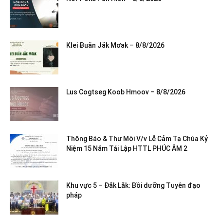
Klei Ƀuăn Jăk Mơak – 8/8/2026
Lus Cogtseg Koob Hmoov – 8/8/2026
Thông Báo & Thư Mời V/v Lễ Cảm Tạ Chúa Kỷ
Niệm 15 Năm Tái Lập HTTL PHÚC ÂM 2
Khu vực 5 – Đắk Lắk: Bồi dưỡng Tuyên đạo
pháp