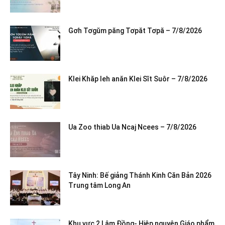
Gơh Tơgŭm păng Tơpăt Tơpă – 7/8/2026
Klei Khăp leh anăn Klei Sĭt Suôr – 7/8/2026
Ua Zoo thiab Ua Ncaj Ncees – 7/8/2026
Tây Ninh: Bế giảng Thánh Kinh Căn Bản 2026
Trung tâm Long An
Khu vực 2 Lâm Đồng- Hiệp nguyện Giáo phẩm