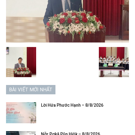
BÀI VIẾT MỚI NHẤT
Lời Hứa Phước Hạnh – 8/8/2026
Nơ̆r Pơkă Pŭn Hiôk – 8/8/2026