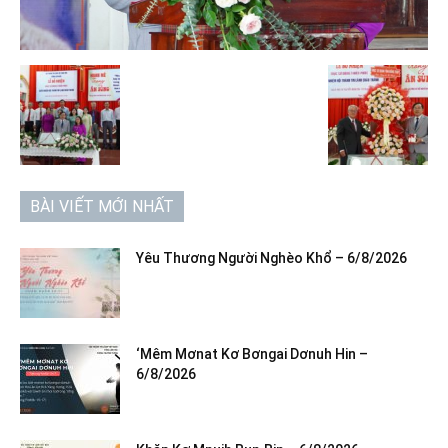
BÀI VIẾT MỚI NHẤT
Yêu Thương Người Nghèo Khổ – 6/8/2026
‘Mêm Mơnat Kơ Bơngai Dơnuh Hin –
6/8/2026