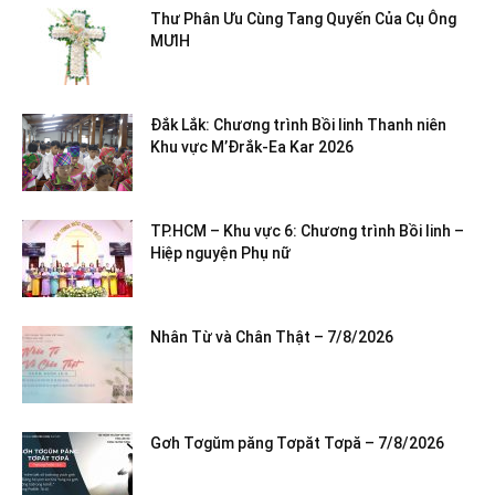
Thư Phân Ưu Cùng Tang Quyến Của Cụ Ông
MƯIH
Đắk Lắk: Chương trình Bồi linh Thanh niên
Khu vực M’Đrắk-Ea Kar 2026
TP.HCM – Khu vực 6: Chương trình Bồi linh –
Hiệp nguyện Phụ nữ
Nhân Từ và Chân Thật – 7/8/2026
Gơh Tơgŭm păng Tơpăt Tơpă – 7/8/2026