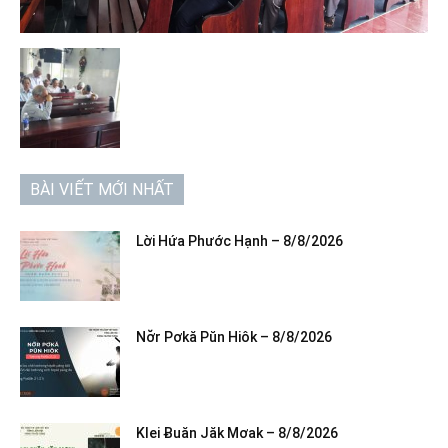
BÀI VIẾT MỚI NHẤT
Lời Hứa Phước Hạnh – 8/8/2026
Nơ̆r Pơkă Pŭn Hiôk – 8/8/2026
Klei Ƀuăn Jăk Mơak – 8/8/2026