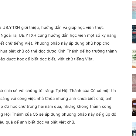
 UB.YTXH giới thiệu, hướng dẫn và giúp học viên thực
 Ngoài ra, UB.YTXH cũng hướng dẫn học viên một số kỹ năng
 viết chữ tiếng Việt. Phương pháp này áp dụng phù hợp cho
ữu chưa biết chữ có thể đọc được Kinh Thánh để họ trưởng thành
o được học để biết đọc biết, viết chữ tiếng Việt.
ó chia sẻ với chúng tôi rằng: Tại Hội Thánh của Cô có một tín
ốt sắng với công việc nhà Chúa nhưng anh chưa biết chữ, anh
úp đỡ học chữ trong hai năm qua, nhưng không thành công.
ong Hội Thánh của Cô sẽ áp dụng phương pháp này để giúp đỡ
u quả để anh biết đọc và biết viết chữ.