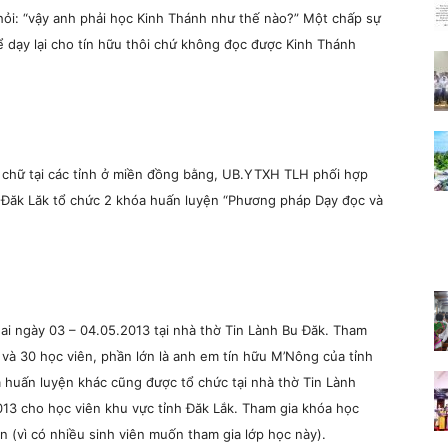
hỏi:
“vậy anh phải học Kinh Thánh như thế nào?” Một chấp sự
ể dạy lại cho tín hữu thôi chứ không đọc được Kinh Thánh
 chữ tại các tỉnh ở miền đồng bằng, UB.YTXH TLH phối hợp
và Đăk Lăk tổ chức 2 khóa huấn luyện “Phương pháp Dạy đọc và
ai ngày 03 – 04.05.2013 tại nhà thờ Tin Lành Bu Đăk. Tham
 30 học viên, phần lớn là anh em tín hữu M’Nông của tỉnh
a huấn luyện khác cũng được tổ chức tại nhà thờ Tin Lành
013 cho học viên khu vực tỉnh Đăk Lắk. Tham gia khóa học
(vì có nhiều sinh viên muốn tham gia lớp học này).