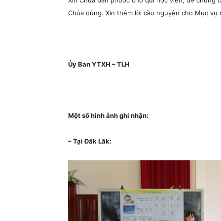
Xin Chúa ban phước cho quí học viên, để chúng ta
Chúa dùng. Xin thêm lời cầu nguyện cho Mục vụ
Ủy Ban YTXH – TLH
Một số hình ảnh ghi nhận:
– Tại Đăk Lăk: