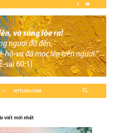
N
HTTLVN.COM
ài viết mới nhất