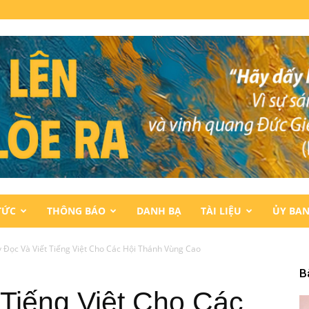
TỨC
THÔNG BÁO
DANH BẠ
TÀI LIỆU
ỦY BA
 Đọc Và Viết Tiếng Việt Cho Các Hội Thánh Vùng Cao
B
 Tiếng Việt Cho Các