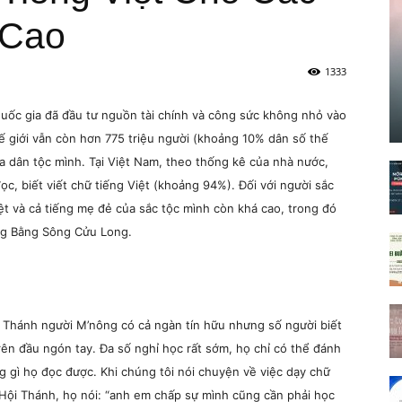
 Cao
1333
uốc gia đã đầu tư nguồn tài chính và công sức không nhỏ vào
ế giới vẫn còn hơn 775 triệu người (khoảng 10% dân số thế
ủa dân tộc mình. Tại Việt Nam, theo thống kê của nhà nước,
c, biết viết chữ tiếng Việt (khoảng 94%). Đối với người sắc
 Việt và cả tiếng mẹ đẻ của sắc tộc mình còn khá cao, trong đó
ồng Bằng Sông Cửu Long.
 Thánh người M’nông có cả ngàn tín hữu nhưng số người biết
rên đầu ngón tay. Đa số nghỉ học rất sớm, họ chỉ có thể đánh
gì họ đọc được. Khi chúng tôi nói chuyện về việc dạy chữ
 Hội Thánh, họ nói: “anh em chấp sự mình cũng cần phải học