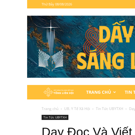
Thứ Bảy 08/08/2026
Hội
TRANG CHỦ
TIN 
Thánh
Trang chủ
UB. Y Tế Xã Hội
Tin Tức UBYTXH
Dạy
Tin Tức UBYTXH
Tin
Dạy Đọc Và Viết