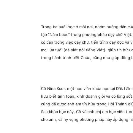
Trong ba buổi học ở mỗi nơi, nhóm hướng dẫn của
tập “Năm bước” trong phương pháp dạy chữ Việt.
có cần trong việc dạy chữ, tiến trình dạy đọc và
mọi lứa tuổi (đã biết nói tiếng Việt), giúp tín h
trong hành trình biết Chúa, cũng như giúp đồng bà
Cô Nina Ksor, một học viên khóa học tại Đăk Lắk c
hữu biết tính toán, kinh doanh giỏi và có lòng s
cũng đã được anh em tín hữu trong Hội Thánh gi
Sau khóa học này, Cô và anh chị em học viên tr
cho anh, và hy vọng phương pháp này áp dụng hiệ