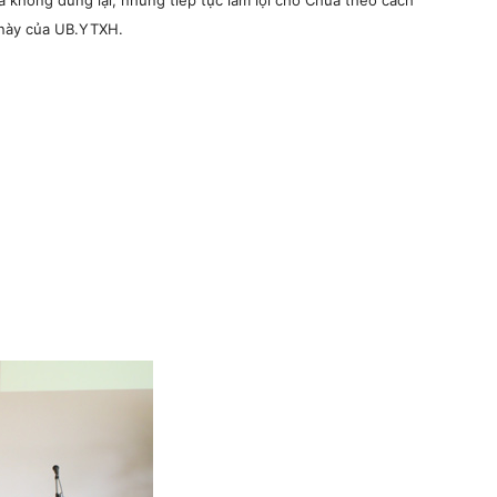
 không dừng lại, nhưng tiếp tục làm lợi cho Chúa theo cách
 này của UB.YTXH.