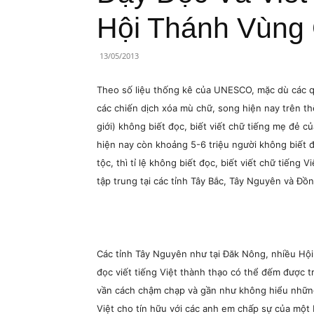
Lành
Hội Thánh Vùng
Việt
13/05/2013
Nam
Theo số liệu thống kê của UNESCO, mặc dù các q
các chiến dịch xóa mù chữ, song hiện nay trên th
giới) không biết đọc, biết viết chữ tiếng mẹ đẻ c
hiện nay còn khoảng 5-6 triệu người không biết đọ
tộc, thì tỉ lệ không biết đọc, biết viết chữ tiếng
tập trung tại các tỉnh Tây Bắc, Tây Nguyên và Đ
Các tỉnh Tây Nguyên như tại Đăk Nông, nhiều Hội
đọc viết tiếng Việt thành thạo có thể đếm được t
vần cách chậm chạp và gần như không hiểu những 
Việt cho tín hữu với các anh em chấp sự của một