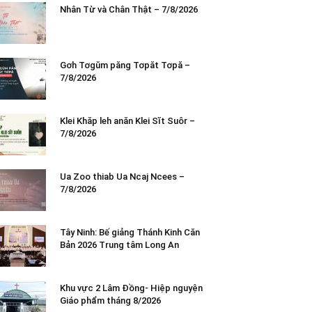
Nhân Từ và Chân Thật – 7/8/2026
Gơh Tơgŭm păng Tơpăt Tơpă –
7/8/2026
Klei Khăp leh anăn Klei Sĭt Suôr –
7/8/2026
Ua Zoo thiab Ua Ncaj Ncees –
7/8/2026
Tây Ninh: Bế giảng Thánh Kinh Căn
Bản 2026 Trung tâm Long An
Khu vực 2 Lâm Đồng- Hiệp nguyện
Giáo phẩm tháng 8/2026