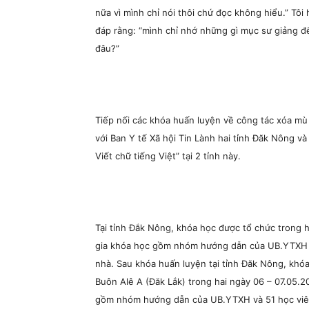
nữa vì mình chỉ nói thôi chứ đọc không hiểu.” Tôi 
đáp rằng: “mình chỉ nhớ những gì mục sư giảng đ
đâu?”
Tiếp nối các khóa huấn luyện về công tác xóa mù
với Ban Y tế Xã hội Tin Lành hai tỉnh Đăk Nông 
Viết chữ tiếng Việt” tại 2 tỉnh này.
Tại tỉnh Đắk Nông, khóa học được tổ chức trong h
gia khóa học gồm nhóm hướng dẫn của UB.YTXH và
nhà. Sau khóa huấn luyện tại tỉnh Đăk Nông, khó
Buôn Alê A (Đăk Lắk) trong hai ngày 06 – 07.05.2
gồm nhóm hướng dẫn của UB.YTXH và 51 học viên 