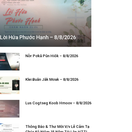
Lời Hứa Phước Hạnh – 8/8/2026
Nơ̆r Pơkă Pŭn Hiôk – 8/8/2026
Klei Ƀuăn Jăk Mơak – 8/8/2026
Lus Cogtseg Koob Hmoov – 8/8/2026
Thông Báo & Thư Mời V/v Lễ Cảm Tạ
Chúa Kỷ Niệm 15 Năm Tái Lập HTTL