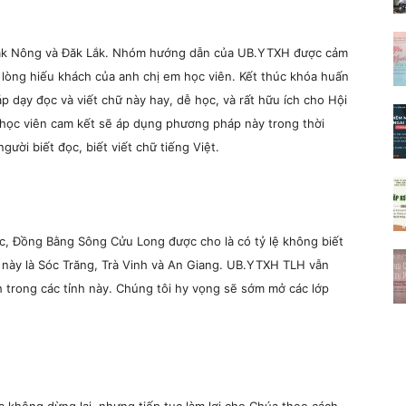
 Đăk Nông và Đăk Lắk. Nhóm hướng dẫn của UB.YTXH được cảm
, lòng hiếu khách của anh chị em học viên. Kết thúc khóa huấn
 dạy đọc và viết chữ này hay, dễ học, và rất hữu ích cho Hội
học viên cam kết sẽ áp dụng phương pháp này trong thời
gười biết đọc, biết viết chữ tiếng Việt.
c, Đồng Bằng Sông Cửu Long được cho là có tỷ lệ không biết
ng này là Sóc Trăng, Trà Vinh và An Giang. UB.YTXH TLH vẫn
 trong các tỉnh này. Chúng tôi hy vọng sẽ sớm mở các lớp