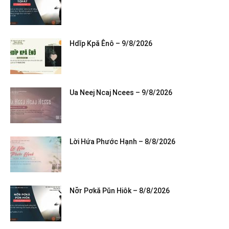
Hdĭp Kpă Ênô – 9/8/2026
Ua Neej Ncaj Ncees – 9/8/2026
Lời Hứa Phước Hạnh – 8/8/2026
Nơ̆r Pơkă Pŭn Hiôk – 8/8/2026