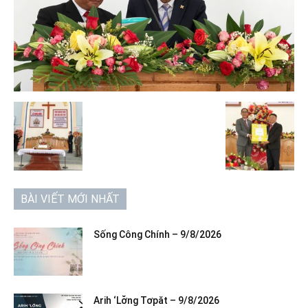
BÀI VIẾT MỚI NHẤT
Sống Công Chính – 9/8/2026
Arih ‘Lơ̆ng Tơpăt – 9/8/2026