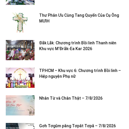
Thư Phân Ưu Cùng Tang Quyến Của Cụ Ông
MƯIH
Đắk Lắk: Chương trình Bồi linh Thanh niên
Khu vực M’Đrắk-Ea Kar 2026
TP.HCM – Khu vực 6: Chương trình Bồi linh –
Hiệp nguyện Phụ nữ
Nhân Từ và Chân Thật – 7/8/2026
Gơh Tơgŭm păng Tơpăt Tơpă – 7/8/2026