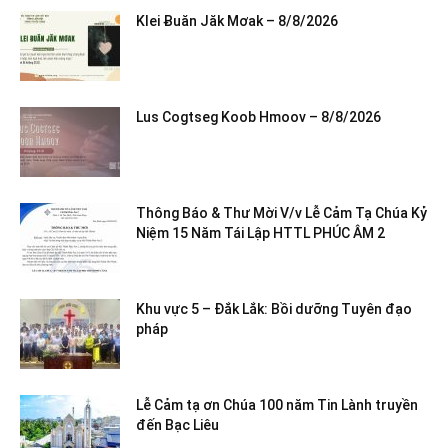
Klei Ƀuăn Jăk Mơak – 8/8/2026
Lus Cogtseg Koob Hmoov – 8/8/2026
Thông Báo & Thư Mời V/v Lễ Cảm Tạ Chúa Kỷ
Niệm 15 Năm Tái Lập HTTL PHÚC ÂM 2
Khu vực 5 – Đắk Lắk: Bồi dưỡng Tuyên đạo
pháp
Lễ Cảm tạ ơn Chúa 100 năm Tin Lành truyền
đến Bạc Liêu