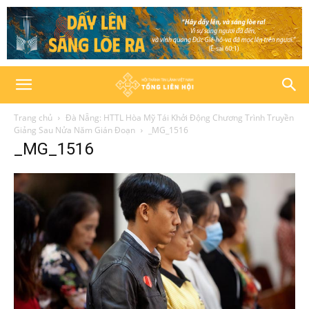
Trang chủ
Đà Nẵng: HTTL Hòa Mỹ Tái Khởi Động Chương Trình Truyền
Giảng Sau Nửa Năm Gián Đoạn
_MG_1516
_MG_1516