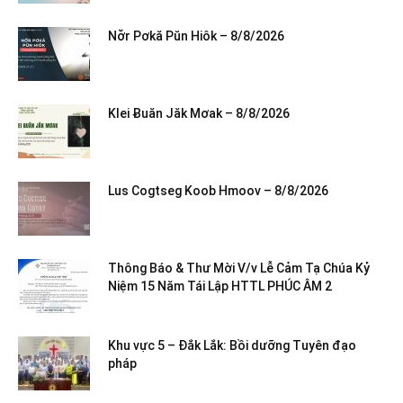
Nơ̆r Pơkă Pŭn Hiôk – 8/8/2026
Klei Ƀuăn Jăk Mơak – 8/8/2026
Lus Cogtseg Koob Hmoov – 8/8/2026
Thông Báo & Thư Mời V/v Lễ Cảm Tạ Chúa Kỷ
Niệm 15 Năm Tái Lập HTTL PHÚC ÂM 2
Khu vực 5 – Đắk Lắk: Bồi dưỡng Tuyên đạo
pháp