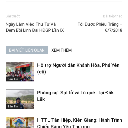
Bài trước
Bài tiếp theo
Ngày Làm Việc Thứ Tư Và
Tội Được Phiếu Trắng –
Đêm Bồi Linh Đại HĐGP Lần IX
6/7/2018
BÀI VIẾT LIÊN QUAN
XEM THÊM
Hỗ trợ Người dân Khánh Hòa, Phú Yên
(cũ)
Bản Tin
Phóng sự: Sạt lở và Lũ quét tại Đắk
Lắk
Bản Tin
HTTL Tân Hiệp, Kiên Giang: Hành Trình
Chiếu Sáng Yêu Thương