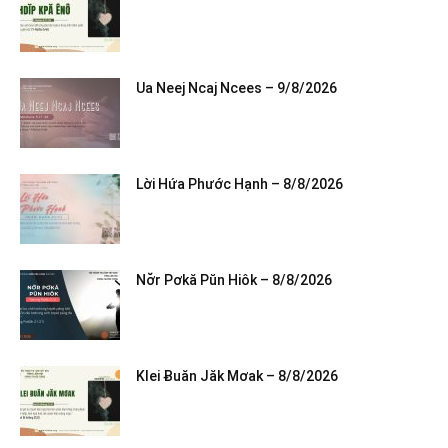
Ua Neej Ncaj Ncees – 9/8/2026
Lời Hứa Phước Hạnh – 8/8/2026
Nơ̆r Pơkă Pŭn Hiôk – 8/8/2026
Klei Ƀuăn Jăk Mơak – 8/8/2026