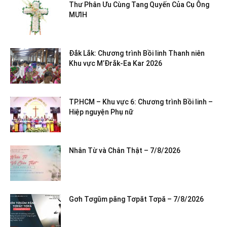
Thư Phân Ưu Cùng Tang Quyến Của Cụ Ông
MƯIH
Đắk Lắk: Chương trình Bồi linh Thanh niên
Khu vực M’Đrắk-Ea Kar 2026
TP.HCM – Khu vực 6: Chương trình Bồi linh –
Hiệp nguyện Phụ nữ
Nhân Từ và Chân Thật – 7/8/2026
Gơh Tơgŭm păng Tơpăt Tơpă – 7/8/2026