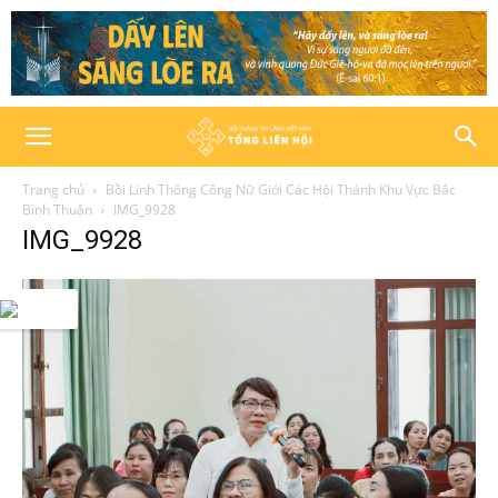
Trang chủ
Bồi Linh Thông Công Nữ Giới Các Hội Thánh Khu Vực Bắc
Bình Thuận
IMG_9928
IMG_9928