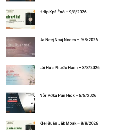
Hdĭp Kpă Ênô – 9/8/2026
Ua Neej Ncaj Ncees – 9/8/2026
Lời Hứa Phước Hạnh – 8/8/2026
Nơ̆r Pơkă Pŭn Hiôk – 8/8/2026
Klei Ƀuăn Jăk Mơak – 8/8/2026