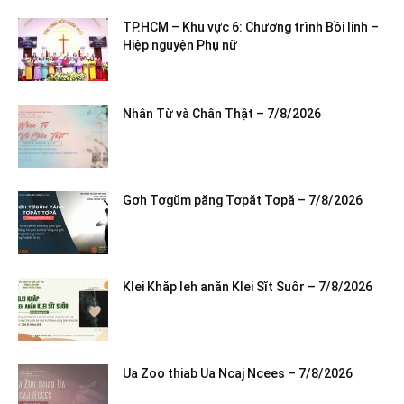
TP.HCM – Khu vực 6: Chương trình Bồi linh –
Hiệp nguyện Phụ nữ
Nhân Từ và Chân Thật – 7/8/2026
Gơh Tơgŭm păng Tơpăt Tơpă – 7/8/2026
Klei Khăp leh anăn Klei Sĭt Suôr – 7/8/2026
Ua Zoo thiab Ua Ncaj Ncees – 7/8/2026