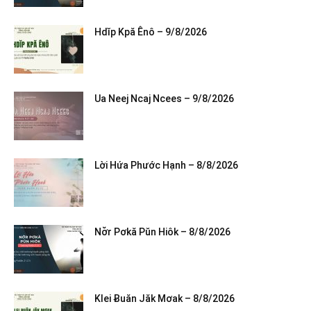
Hdĭp Kpă Ênô – 9/8/2026
Ua Neej Ncaj Ncees – 9/8/2026
Lời Hứa Phước Hạnh – 8/8/2026
Nơ̆r Pơkă Pŭn Hiôk – 8/8/2026
Klei Ƀuăn Jăk Mơak – 8/8/2026