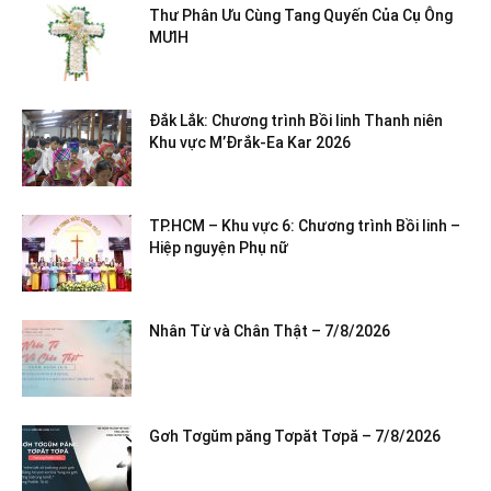
Thư Phân Ưu Cùng Tang Quyến Của Cụ Ông
MƯIH
Đắk Lắk: Chương trình Bồi linh Thanh niên
Khu vực M’Đrắk-Ea Kar 2026
TP.HCM – Khu vực 6: Chương trình Bồi linh –
Hiệp nguyện Phụ nữ
Nhân Từ và Chân Thật – 7/8/2026
Gơh Tơgŭm păng Tơpăt Tơpă – 7/8/2026