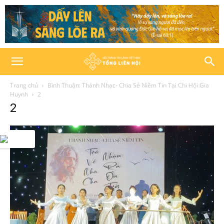
Trang chủ
Bình Thuận: Thánh Nhạc- Chia Sẻ Niềm Tin Tại Chi Hội Gia
Huynh
2
2