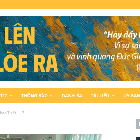
TỨC
THÔNG BÁO
DANH BẠ
TÀI LIỆU
ỦY BA
han Thiết
7