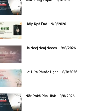
Arih ‘Lơ̆ng Tơpăt – 9/8/2026
Hdĭp Kpă Ênô – 9/8/2026
Ua Neej Ncaj Ncees – 9/8/2026
Lời Hứa Phước Hạnh – 8/8/2026
Nơ̆r Pơkă Pŭn Hiôk – 8/8/2026