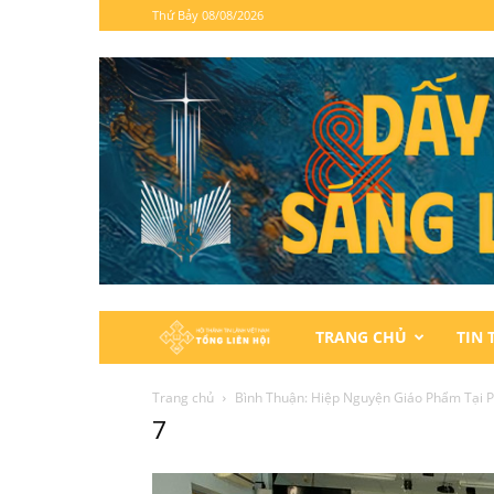
Thứ Bảy 08/08/2026
Hội
TRANG CHỦ
TIN 
Thánh
Trang chủ
Bình Thuận: Hiệp Nguyện Giáo Phẩm Tại P
7
Tin