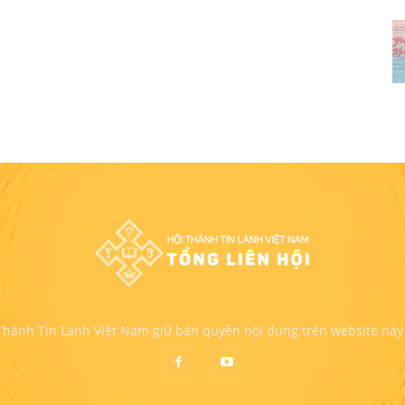
 Thánh Tin Lành Việt Nam giữ bản quyền nội dung trên website này