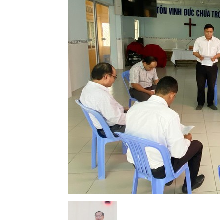
Lành
Việt
Nam