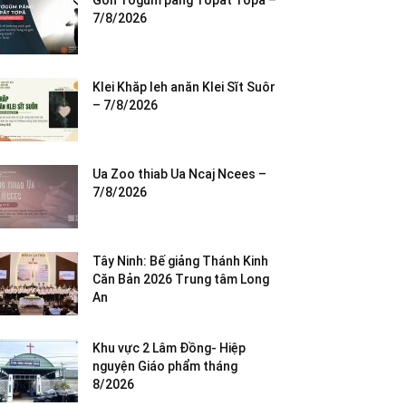
Gơh Tơgŭm păng Tơpăt Tơpă –
7/8/2026
Klei Khăp leh anăn Klei Sĭt Suôr
– 7/8/2026
Ua Zoo thiab Ua Ncaj Ncees –
7/8/2026
Tây Ninh: Bế giảng Thánh Kinh
Căn Bản 2026 Trung tâm Long
An
Khu vực 2 Lâm Đồng- Hiệp
nguyện Giáo phẩm tháng
8/2026