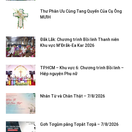
Thư Phân Ưu Cùng Tang Quyến Của Cụ Ông
MƯIH
Đắk Lắk: Chương trình Bồi linh Thanh niên
Khu vực M’Đrắk-Ea Kar 2026
TP.HCM – Khu vực 6: Chương trình Bồi linh –
Hiệp nguyện Phụ nữ
Nhân Từ và Chân Thật – 7/8/2026
Gơh Tơgŭm păng Tơpăt Tơpă – 7/8/2026