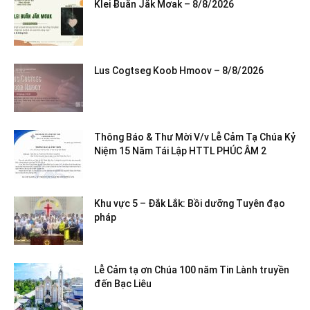
Klei Ƀuăn Jăk Mơak – 8/8/2026
Lus Cogtseg Koob Hmoov – 8/8/2026
Thông Báo & Thư Mời V/v Lễ Cảm Tạ Chúa Kỷ
Niệm 15 Năm Tái Lập HTTL PHÚC ÂM 2
Khu vực 5 – Đắk Lắk: Bồi dưỡng Tuyên đạo
pháp
Lễ Cảm tạ ơn Chúa 100 năm Tin Lành truyền
đến Bạc Liêu