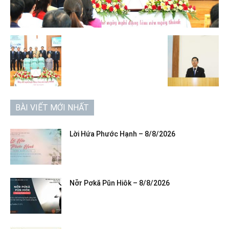
BÀI VIẾT MỚI NHẤT
Lời Hứa Phước Hạnh – 8/8/2026
Nơ̆r Pơkă Pŭn Hiôk – 8/8/2026