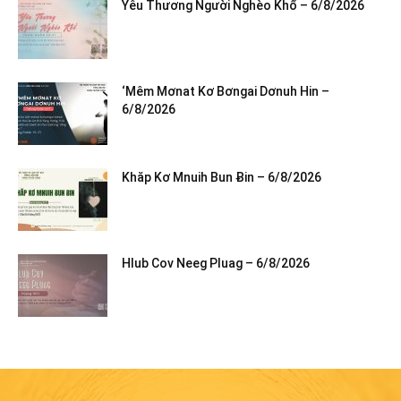
Yêu Thương Người Nghèo Khổ – 6/8/2026
‘Mêm Mơnat Kơ Bơngai Dơnuh Hin –
6/8/2026
Khăp Kơ Mnuih Bun Ƀin – 6/8/2026
Hlub Cov Neeg Pluag – 6/8/2026