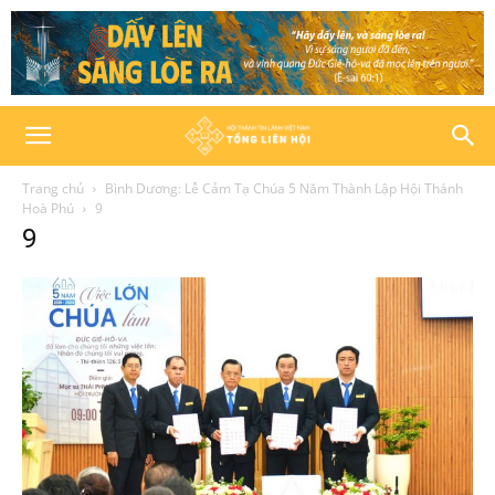
Trang chủ
Bình Dương: Lễ Cảm Tạ Chúa 5 Năm Thành Lập Hội Thánh
Hoà Phú
9
9