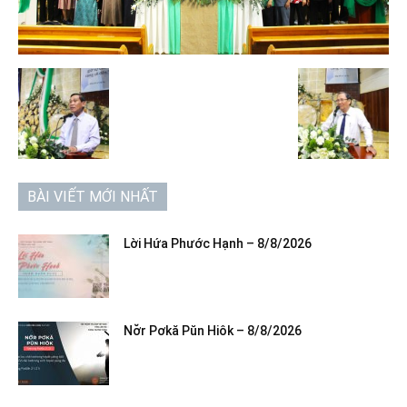
BÀI VIẾT MỚI NHẤT
Lời Hứa Phước Hạnh – 8/8/2026
Nơ̆r Pơkă Pŭn Hiôk – 8/8/2026