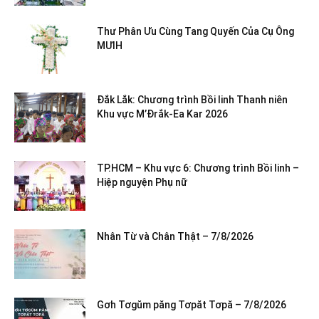
Thư Phân Ưu Cùng Tang Quyến Của Cụ Ông
MƯIH
Đắk Lắk: Chương trình Bồi linh Thanh niên
Khu vực M’Đrắk-Ea Kar 2026
TP.HCM – Khu vực 6: Chương trình Bồi linh –
Hiệp nguyện Phụ nữ
Nhân Từ và Chân Thật – 7/8/2026
Gơh Tơgŭm păng Tơpăt Tơpă – 7/8/2026