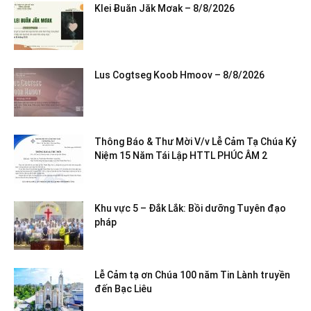
Klei Ƀuăn Jăk Mơak – 8/8/2026
Lus Cogtseg Koob Hmoov – 8/8/2026
Thông Báo & Thư Mời V/v Lễ Cảm Tạ Chúa Kỷ
Niệm 15 Năm Tái Lập HTTL PHÚC ÂM 2
Khu vực 5 – Đắk Lắk: Bồi dưỡng Tuyên đạo
pháp
Lễ Cảm tạ ơn Chúa 100 năm Tin Lành truyền
đến Bạc Liêu