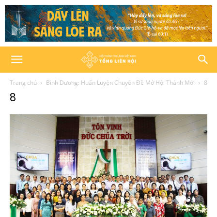
Trang chủ
Bình Dương: Huấn Luyện Chuyên Đề Mở Hội Thánh Mới
8
8