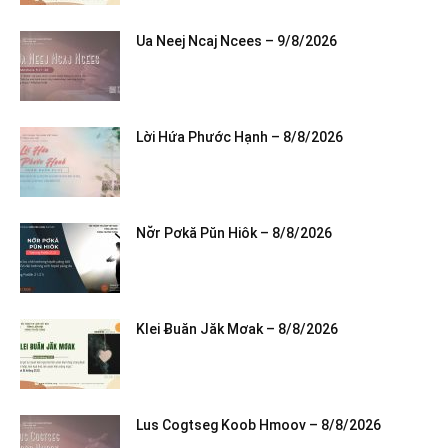
Ua Neej Ncaj Ncees – 9/8/2026
Lời Hứa Phước Hạnh – 8/8/2026
Nơ̆r Pơkă Pŭn Hiôk – 8/8/2026
Klei Ƀuăn Jăk Mơak – 8/8/2026
Lus Cogtseg Koob Hmoov – 8/8/2026