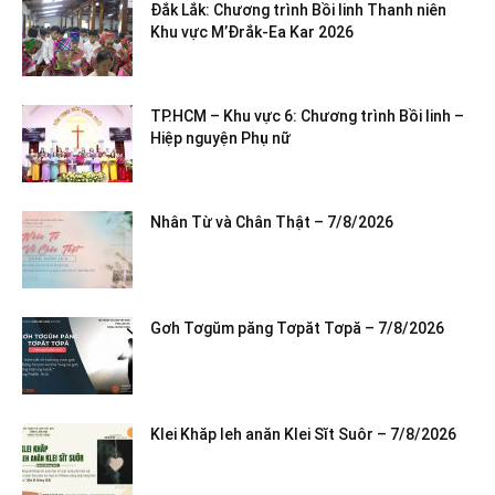
Đắk Lắk: Chương trình Bồi linh Thanh niên
Khu vực M’Đrắk-Ea Kar 2026
TP.HCM – Khu vực 6: Chương trình Bồi linh –
Hiệp nguyện Phụ nữ
Nhân Từ và Chân Thật – 7/8/2026
Gơh Tơgŭm păng Tơpăt Tơpă – 7/8/2026
Klei Khăp leh anăn Klei Sĭt Suôr – 7/8/2026