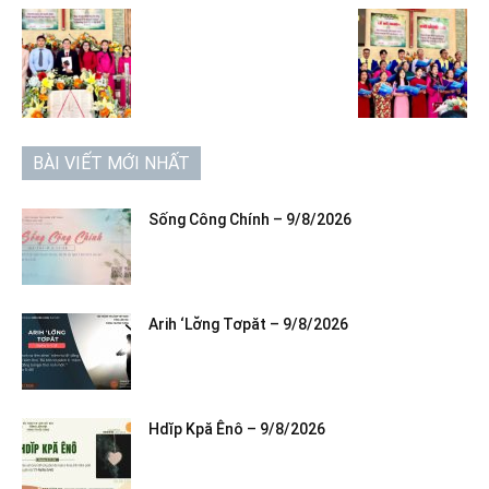
BÀI VIẾT MỚI NHẤT
Sống Công Chính – 9/8/2026
Arih ‘Lơ̆ng Tơpăt – 9/8/2026
Hdĭp Kpă Ênô – 9/8/2026