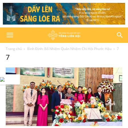
Trang chủ
Bình Định: Bổ Nhiệm Quản Nhiệm Chi Hội Phước Hậu
7
7