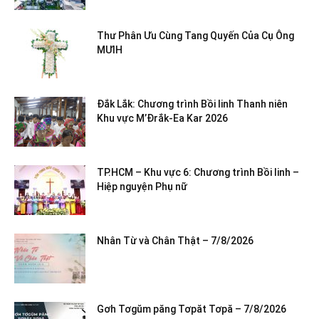
Thư Phân Ưu Cùng Tang Quyến Của Cụ Ông
MƯIH
Đắk Lắk: Chương trình Bồi linh Thanh niên
Khu vực M’Đrắk-Ea Kar 2026
TP.HCM – Khu vực 6: Chương trình Bồi linh –
Hiệp nguyện Phụ nữ
Nhân Từ và Chân Thật – 7/8/2026
Gơh Tơgŭm păng Tơpăt Tơpă – 7/8/2026