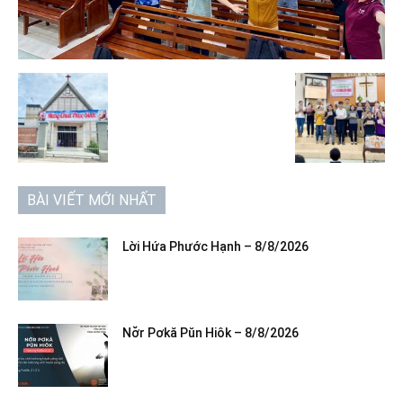
BÀI VIẾT MỚI NHẤT
Lời Hứa Phước Hạnh – 8/8/2026
Nơ̆r Pơkă Pŭn Hiôk – 8/8/2026