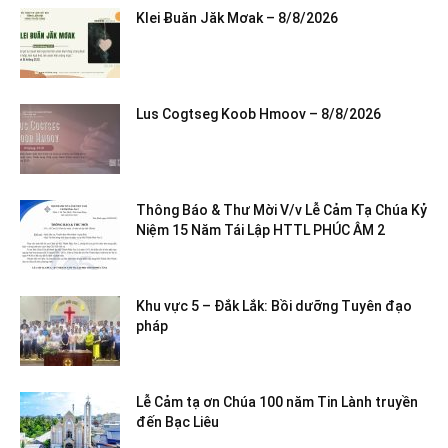
Klei Ƀuăn Jăk Mơak – 8/8/2026
Lus Cogtseg Koob Hmoov – 8/8/2026
Thông Báo & Thư Mời V/v Lễ Cảm Tạ Chúa Kỷ
Niệm 15 Năm Tái Lập HTTL PHÚC ÂM 2
Khu vực 5 – Đắk Lắk: Bồi dưỡng Tuyên đạo
pháp
Lễ Cảm tạ ơn Chúa 100 năm Tin Lành truyền
đến Bạc Liêu