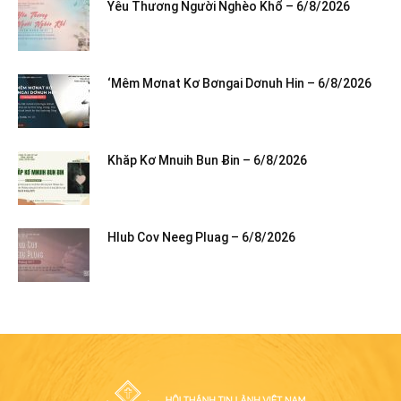
Yêu Thương Người Nghèo Khổ – 6/8/2026
‘Mêm Mơnat Kơ Bơngai Dơnuh Hin – 6/8/2026
Khăp Kơ Mnuih Bun Ƀin – 6/8/2026
Hlub Cov Neeg Pluag – 6/8/2026