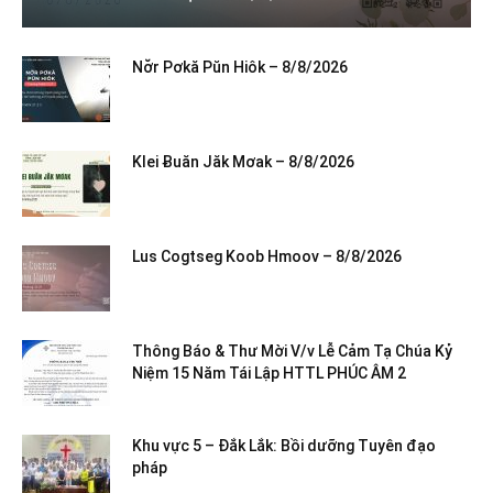
Nơ̆r Pơkă Pŭn Hiôk – 8/8/2026
Klei Ƀuăn Jăk Mơak – 8/8/2026
Lus Cogtseg Koob Hmoov – 8/8/2026
Thông Báo & Thư Mời V/v Lễ Cảm Tạ Chúa Kỷ
Niệm 15 Năm Tái Lập HTTL PHÚC ÂM 2
Khu vực 5 – Đắk Lắk: Bồi dưỡng Tuyên đạo
pháp