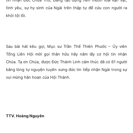
tin nhận Đức Chúa Trời, Đấng tạo dựng nên muôn loài vạn vật,
tình yêu, sự hy sinh của Ngài trên thập tự để cứu con người ra
khỏi tội lỗi.
Sau bài hát kêu gọi, Mục sư Trần Thế Thiên Phước – Ủy viên
Tổng Liên Hội mời gọi thân hữu hãy nắm lấy cơ hội tin nhận
Chúa. Tạ ơn Chúa, được Đức Thánh Linh cảm thúc đã có 61 người
bằng lòng tự nguyện tuyên xưng đức tin tiếp nhận Ngài trong sự
vui mừng hân hoan của Hội Thánh.
TTV. Hoàng Nguyễn