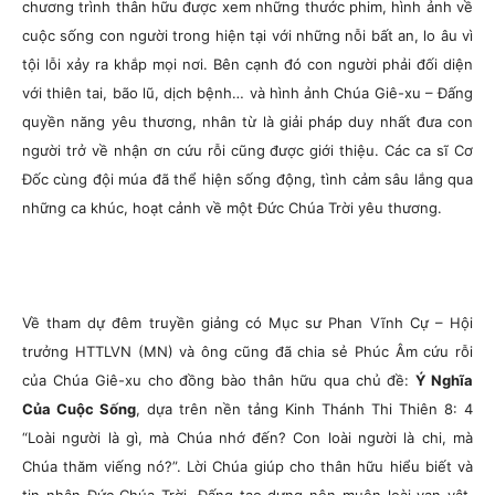
chương trình thân hữu được xem những thước phim, hình ảnh về
cuộc sống con người trong hiện tại với những nỗi bất an, lo âu vì
tội lỗi xảy ra khắp mọi nơi. Bên cạnh đó con người phải đối diện
với thiên tai, bão lũ, dịch bệnh… và hình ảnh Chúa Giê-xu – Đấng
quyền năng yêu thương, nhân từ là giải pháp duy nhất đưa con
người trở về nhận ơn cứu rỗi cũng được giới thiệu. Các ca sĩ Cơ
Đốc cùng đội múa đã thể hiện sống động, tình cảm sâu lắng qua
những ca khúc, hoạt cảnh về một Đức Chúa Trời yêu thương.
Về tham dự đêm truyền giảng có Mục sư Phan Vĩnh Cự – Hội
trưởng HTTLVN (MN) và ông cũng đã chia sẻ Phúc Âm cứu rỗi
của Chúa Giê-xu cho đồng bào thân hữu qua chủ đề:
Ý Nghĩa
Của Cuộc Sống
, dựa trên nền tảng Kinh Thánh Thi Thiên 8: 4
“Loài người là gì, mà Chúa nhớ đến? Con loài người là chi, mà
Chúa thăm viếng nó?”. Lời Chúa giúp cho thân hữu hiểu biết và