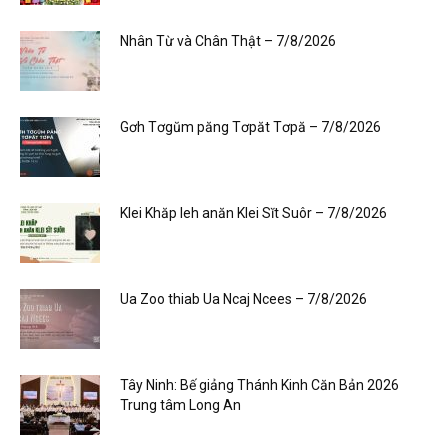
Nhân Từ và Chân Thật – 7/8/2026
Gơh Tơgŭm păng Tơpăt Tơpă – 7/8/2026
Klei Khăp leh anăn Klei Sĭt Suôr – 7/8/2026
Ua Zoo thiab Ua Ncaj Ncees – 7/8/2026
Tây Ninh: Bế giảng Thánh Kinh Căn Bản 2026
Trung tâm Long An