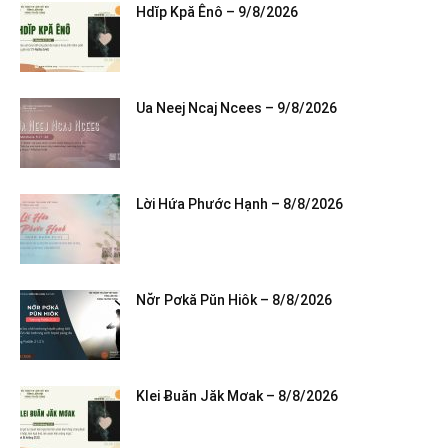
Hdĭp Kpă Ênô – 9/8/2026
Ua Neej Ncaj Ncees – 9/8/2026
Lời Hứa Phước Hạnh – 8/8/2026
Nơ̆r Pơkă Pŭn Hiôk – 8/8/2026
Klei Ƀuăn Jăk Mơak – 8/8/2026