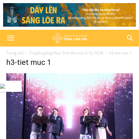
Trang chủ
Truyền giảng Phục Sinh Khu vực 6 Tp. HCM
h3-tiet muc 1
h3-tiet muc 1