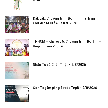
MƯIH
Đắk Lắk: Chương trình Bồi linh Thanh niên
Khu vực M’Đrắk-Ea Kar 2026
TP.HCM – Khu vực 6: Chương trình Bồi linh –
Hiệp nguyện Phụ nữ
Nhân Từ và Chân Thật – 7/8/2026
Gơh Tơgŭm păng Tơpăt Tơpă – 7/8/2026