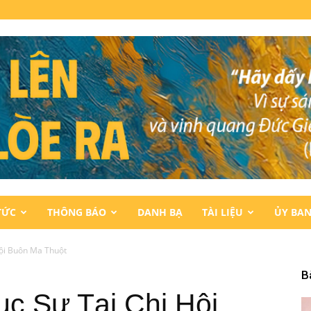
TỨC
THÔNG BÁO
DANH BẠ
TÀI LIỆU
ỦY BA
ội Buôn Ma Thuột
B
c Sư Tại Chi Hội