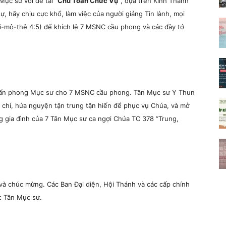
Mục sư với đề tài
“Chu Toàn Chức Vụ”
, dựa trên Kinh Thánh
ự, hãy chịu cực khổ, làm việc của người giảng Tin lành, mọi
Ti-mô-thê 4:5) để khích lệ 7 MSNC cầu phong và các đầy tớ
Tấn phong Mục sư cho 7 MSNC cầu phong.
Tân Mục sư Y Thun
 chí, hứa nguyện tận trung tận hiến để phục vụ Chúa, và mở
g gia đình của 7 Tân Mục sư ca ngợi Chúa TC 378 “Trung,
và chúc mừng. Các Ban Đại diện, Hội Thánh và các cấp chính
c Tân Mục sư.