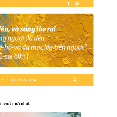
N
HTTLVN.COM
ài viết mới nhất