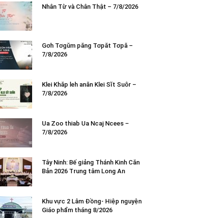
Nhân Từ và Chân Thật – 7/8/2026
Gơh Tơgŭm păng Tơpăt Tơpă –
7/8/2026
Klei Khăp leh anăn Klei Sĭt Suôr –
7/8/2026
Ua Zoo thiab Ua Ncaj Ncees –
7/8/2026
Tây Ninh: Bế giảng Thánh Kinh Căn
Bản 2026 Trung tâm Long An
Khu vực 2 Lâm Đồng- Hiệp nguyện
Giáo phẩm tháng 8/2026