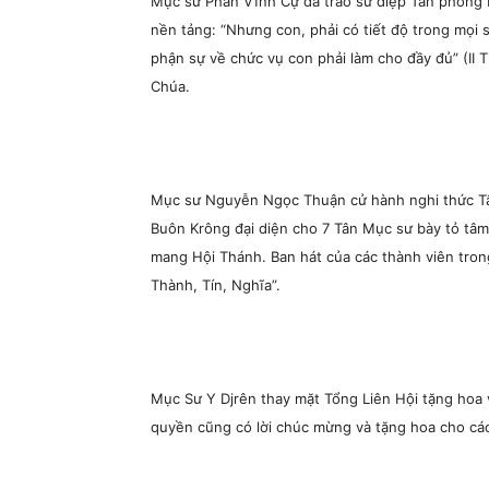
Mục sư Phan Vĩnh Cự đã trao sứ điệp Tấn phong 
nền tảng: “Nhưng con, phải có tiết độ trong mọi s
phận sự về chức vụ con phải làm cho đầy đủ” (II 
Chúa.
Mục sư Nguyễn Ngọc Thuận cử hành nghi thức 
Buôn Krông đại diện cho 7 Tân Mục sư bày tỏ tâm
mang Hội Thánh. Ban hát của các thành viên tron
Thành, Tín, Nghĩa”.
Mục Sư Y Djrên thay mặt Tổng Liên Hội tặng hoa 
quyền cũng có lời chúc mừng và tặng hoa cho cá