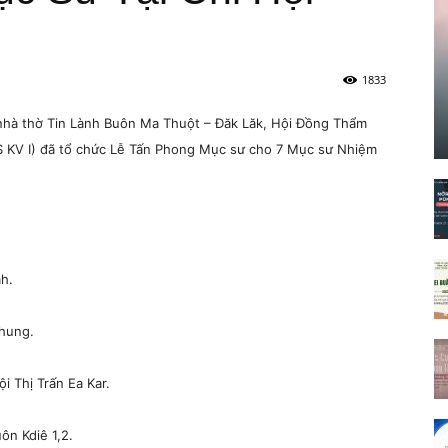
1833
 nhà thờ Tin Lành Buôn Ma Thuột – Đăk Lăk, Hội Đồng Thẩm
 KV I) đã tổ chức Lễ Tấn Phong Mục sư cho 7 Mục sư Nhiệm
h.
hung.
 Thị Trấn Ea Kar.
ôn Kdiê 1,2.