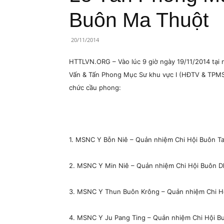
Lành
Buôn Ma Thuột
Việt
20/11/2014
Nam
HTTLVN.ORG – Vào lúc 9 giờ ngày 19/11/2014 tại
Vấn & Tấn Phong Mục Sư khu vực I (HĐTV & TPMS
chức cầu phong:
1. MSNC Y Bỗn Niê – Quản nhiệm Chi Hội Buôn Ta
2. MSNC Y Min Niê – Quản nhiệm Chi Hội Buôn D
3. MSNC Y Thun Buôn Krông – Quản nhiệm Chi Hội
4. MSNC Y Ju Pang Ting – Quản nhiệm Chi Hội Bu