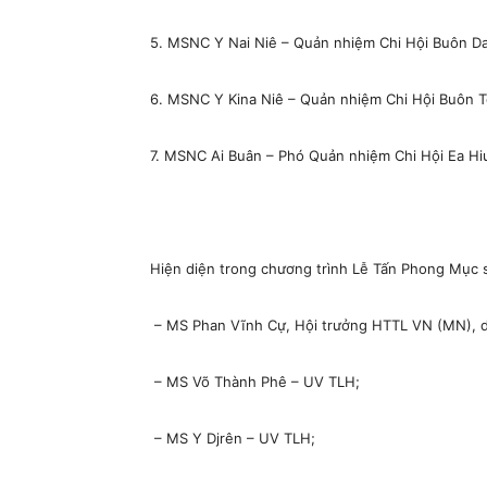
5. MSNC Y Nai Niê – Quản nhiệm Chi Hội Buôn D
6. MSNC Y Kina Niê – Quản nhiệm Chi Hội Buôn T
7. MSNC Ai Buân – Phó Quản nhiệm Chi Hội Ea Hiu
Hiện diện trong chương trình Lễ Tấn Phong Mục 
– MS Phan Vĩnh Cự, Hội trưởng HTTL VN (MN), di
– MS Võ Thành Phê – UV TLH;
– MS Y Djrên – UV TLH;