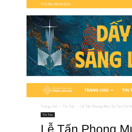
Thứ Bảy 08/08/2026
Hội
TRANG CHỦ
TIN 
Thánh
Trang chủ
Tin Tức
Lễ Tấn Phong Mục Sư Tại Chi H
Tin Tức
Tin
Lễ Tấn Phong Mụ