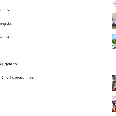
ang Kang.
ơng Ju.
(Bru).
sư, gồm có:
ễn giả chương trình;