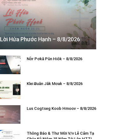
Lời Hứa Phước Hạnh – 8/8/2026
Nơ̆r Pơkă Pŭn Hiôk – 8/8/2026
Klei Ƀuăn Jăk Mơak – 8/8/2026
Lus Cogtseg Koob Hmoov – 8/8/2026
Thông Báo & Thư Mời V/v Lễ Cảm Tạ
Chúa Kỷ Niệm 15 Năm Tái Lập HTTL