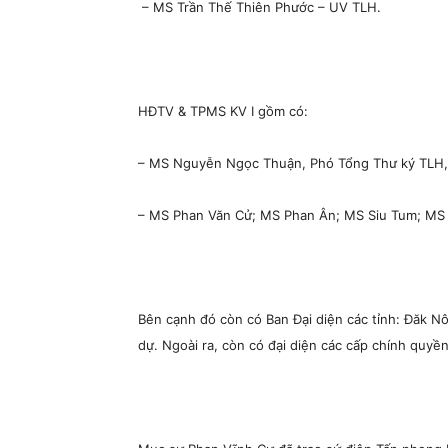
– MS Trần Thế Thiên Phước – UV TLH.
HĐTV & TPMS KV I gồm có:
– MS Nguyễn Ngọc Thuận, Phó Tổng Thư ký TLH, 
– MS Phan Văn Cử; MS Phan Ân; MS Siu Tum; MS
Bên cạnh đó còn có Ban Đại diện các tỉnh: Đăk N
dự. Ngoài ra, còn có đại diện các cấp chính quy