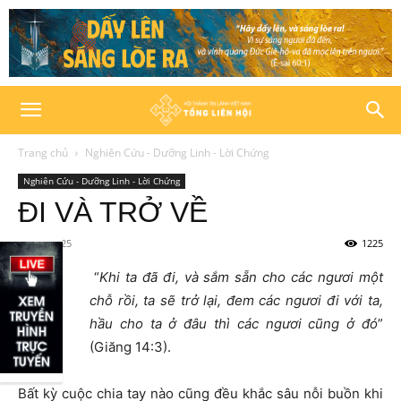
Trang chủ
Nghiên Cứu - Dưỡng Linh - Lời Chứng
Nghiên Cứu - Dưỡng Linh - Lời Chứng
ĐI VÀ TRỞ VỀ
30/05/2025
1225
“
Khi ta đã đi, và sắm sẵn cho các ngươi một
chỗ rồi, ta sẽ trở lại, đem các ngươi đi với ta,
hầu cho ta ở đâu thì các ngươi cũng ở đó
”
(Giăng 14:3).
Bất kỳ cuộc chia tay nào cũng đều khắc sâu nỗi buồn khi