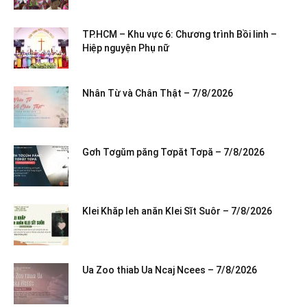
TP.HCM – Khu vực 6: Chương trình Bồi linh –
Hiệp nguyện Phụ nữ
Nhân Từ và Chân Thật – 7/8/2026
Gơh Tơgŭm păng Tơpăt Tơpă – 7/8/2026
Klei Khăp leh anăn Klei Sĭt Suôr – 7/8/2026
Ua Zoo thiab Ua Ncaj Ncees – 7/8/2026