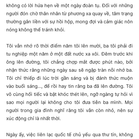
không có lời hứa hẹn về một ngày đoàn tụ. Đối với những
người đón chờ thân nhân từ phương xa quay về, tâm trạng
thường gắn liền với sự hồi hộp, mong đợi và cảm giác nôn
nóng không thể tránh khỏi.
Tôi vẫn nhớ rõ thời điểm năm tôi lên mười, ba tôi phải đi
tu nghiệp một năm ở một đất nước xa xôi. Đêm trước khi
ông lên đường, tôi chẳng chợp mắt được phút nào, bởi
nhận thức rằng những ngày sau sẽ ngập tràn nỗi nhớ ba.
Tôi chỉ thiếp đi lúc trời gần sáng và bị đánh thức muộn
vào buổi sáng…, để rồi hay tin rằng ba đã lên đường. Tôi
vô cùng hối tiếc và bật khóc thét lên, ngỡ ngàng tự hỏi vì
sao mọi người lại không cho tôi đưa tiễn ba mình. Mọi
người trong gia đình nghĩ rằng tôi vẫn còn nhỏ, nên sự
xúc động chỉ là nhất thời.
Ngày ấy, việc liên lạc quốc tế chủ yếu qua thư tín, không