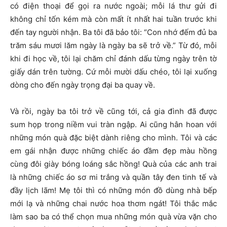
có điện thoại để gọi ra nước ngoài; mỗi lá thư gửi đi
không chỉ tốn kém mà còn mất ít nhất hai tuần trước khi
đến tay người nhận. Ba tôi đã bảo tôi: “Con nhớ đếm đủ ba
trăm sáu mươi lăm ngày là ngày ba sẽ trở về.” Từ đó, mỗi
khi đi học về, tôi lại chăm chỉ đánh dấu từng ngày trên tờ
giấy dán trên tường. Cứ mỗi mười dấu chéo, tôi lại xuống
dòng cho đến ngày trọng đại ba quay về.
Và rồi, ngày ba tôi trở về cũng tới, cả gia đình đã được
sum họp trong niềm vui tràn ngập. Ai cũng hân hoan với
những món quà đặc biệt dành riêng cho mình. Tôi và các
em gái nhận được những chiếc áo đầm đẹp màu hồng
cùng đôi giày bóng loáng sắc hồng! Quà của các anh trai
là những chiếc áo sơ mi trắng và quần tây đen tinh tế và
đầy lịch lãm! Mẹ tôi thì có những món đồ dùng nhà bếp
mới lạ và những chai nước hoa thơm ngát! Tôi thắc mắc
làm sao ba có thể chọn mua những món quà vừa vặn cho