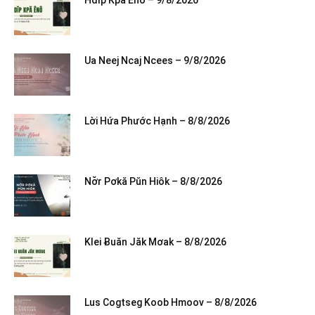
Ua Neej Ncaj Ncees – 9/8/2026
Lời Hứa Phước Hạnh – 8/8/2026
Nơ̆r Pơkă Pŭn Hiôk – 8/8/2026
Klei Ƀuăn Jăk Mơak – 8/8/2026
Lus Cogtseg Koob Hmoov – 8/8/2026