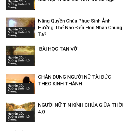
Nghiên Cứu -
Dưỡng Linh - Lời
Chứng
Năng Quyền Chúa Phục Sinh Ảnh
Hưởng Thế Nào Đến Hôn Nhân Chúng
Nghiên Cứu -
Dưỡng Linh - Lời
Ta?
Chứng
BÀI HỌC TAN VỠ
Nghiên Cứu -
Dưỡng Linh - Lời
Chứng
CHÂN DUNG NGƯỜI NỮ TÀI ĐỨC
THEO KINH THÁNH
Nghiên Cứu -
Dưỡng Linh - Lời
Chứng
NGƯỜI NỮ TIN KÍNH CHÚA GIỮA THỜI
4.0
Nghiên Cứu -
Dưỡng Linh - Lời
Chứng