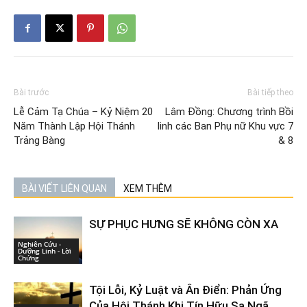
Bài trước
Bài tiếp theo
Lễ Cảm Tạ Chúa – Kỷ Niệm 20
Lâm Đồng: Chương trình Bồi
Năm Thành Lập Hội Thánh
linh các Ban Phụ nữ Khu vực 7
Trảng Bàng
& 8
BÀI VIẾT LIÊN QUAN
XEM THÊM
SỰ PHỤC HƯNG SẼ KHÔNG CÒN XA
Nghiên Cứu -
Dưỡng Linh - Lời
Chứng
Tội Lỗi, Kỷ Luật và Ân Điển: Phản Ứng
Của Hội Thánh Khi Tín Hữu Sa Ngã