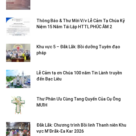
Thông Báo & Thư Mời V/v Lễ Cảm Tạ Chúa Kỷ
Niệm 15 Năm Tái Lập HTTL PHÚC ÂM 2
Khu vực 5 – Đắk Lắk: Bồi dưỡng Tuyên đạo
pháp
Lễ Cảm tạ ơn Chúa 100 năm Tin Lành truyền
đến Bạc Liêu
Thư Phân Ưu Cùng Tang Quyến Của Cụ Ông
MƯIH
Đắk Lắk: Chương trình Bồi linh Thanh niên Khu
vực M’Đrắk-Ea Kar 2026