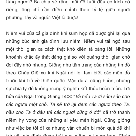
từng người? Ba chia sẻ rằng mỗi độ tuổi đều có kích cỡ
riêng, ông chỉ cần điều chỉnh theo tỷ lệ giữa người
phương Tây và người Việt là được!
Niềm vui của cả gia đình khi sum họp đã được ghi lại qua
những bức ảnh gia đình lưu niệm. Niềm vui tái ngộ sau
một thời gian xa cách thật khó diễn tả bằng lời. Những
khoảnh khắc ấy thật đáng giá so với quảng thời gian chờ
đợi đầy nhớ nhung. Giống như tâm trạng của những tín đồ
theo Chúa Giê-xu khi Ngài nói lời tạm biệt các môn đồ
trước khi trở về thiên quốc. Mặc dù ai cũng buồn, nhưng
sự chia ly đó không mang ý nghĩa kết thúc hoàn toàn. Lời
hứa của Ngài trong Giăng 14:3: “
Và nếu Ta đi sắm sẵn cho
các ngươi một chỗ, Ta sẽ trở lại đem các ngươi theo Ta,
hầu cho Ta ở đâu thì các ngươi cũng ở đó
” đã trở thành
niềm hy vọng của những ai yêu mến Ngài. Cũng giống
như việc ba tôi đi xa nhưng vẫn chuẩn bị món quà để khi
trở về, gia đình được trải qua niềm vui sum họp, Chúa