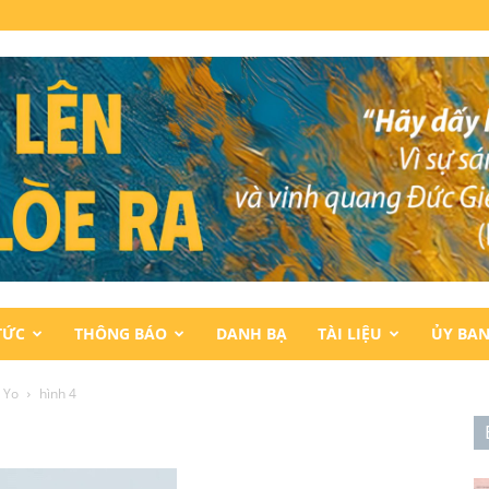
TỨC
THÔNG BÁO
DANH BẠ
TÀI LIỆU
ỦY BA
 Yo
hình 4