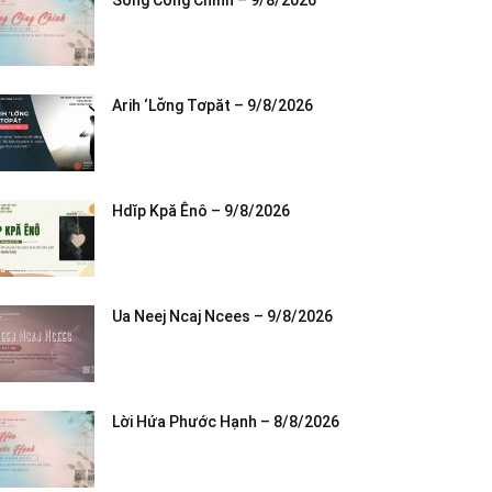
Sống Công Chính – 9/8/2026
Arih ‘Lơ̆ng Tơpăt – 9/8/2026
Hdĭp Kpă Ênô – 9/8/2026
Ua Neej Ncaj Ncees – 9/8/2026
Lời Hứa Phước Hạnh – 8/8/2026