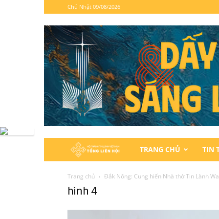
Chủ Nhật 09/08/2026
Hội
TRANG CHỦ
TIN 
Thánh
Trang chủ
Đắk Nông: Cung hiến Nhà thờ Tin Lành Wa
hình 4
Tin