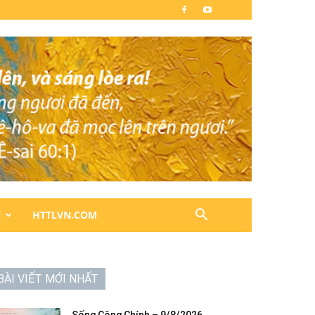
N
HTTLVN.COM
BÀI VIẾT MỚI NHẤT