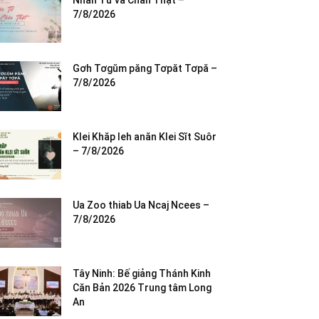
Nhân Từ và Chân Thật –
7/8/2026
Gơh Tơgŭm păng Tơpăt Tơpă –
7/8/2026
Klei Khăp leh anăn Klei Sĭt Suôr
– 7/8/2026
Ua Zoo thiab Ua Ncaj Ncees –
7/8/2026
Tây Ninh: Bế giảng Thánh Kinh
Căn Bản 2026 Trung tâm Long
An