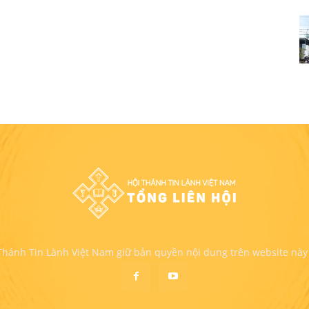
 Thánh Tin Lành Việt Nam giữ bản quyền nội dung trên website này