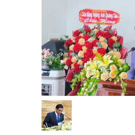
Lành
Việt
Nam