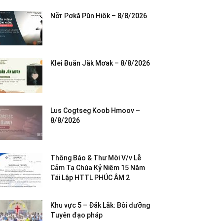
Nơ̆r Pơkă Pŭn Hiôk – 8/8/2026
Klei Ƀuăn Jăk Mơak – 8/8/2026
Lus Cogtseg Koob Hmoov –
8/8/2026
Thông Báo & Thư Mời V/v Lễ
Cảm Tạ Chúa Kỷ Niệm 15 Năm
Tái Lập HTTL PHÚC ÂM 2
Khu vực 5 – Đắk Lắk: Bồi dưỡng
Tuyên đạo pháp