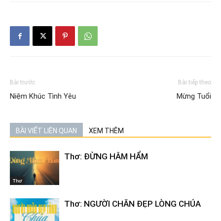
Bài trước
Bài tiếp theo
Niệm Khúc Tình Yêu
Mừng Tuổi
BÀI VIẾT LIÊN QUAN
XEM THÊM
Thơ: ĐỪNG HÂM HẨM
Thơ
Thơ: NGƯỜI CHĂN ĐẸP LÒNG CHÚA