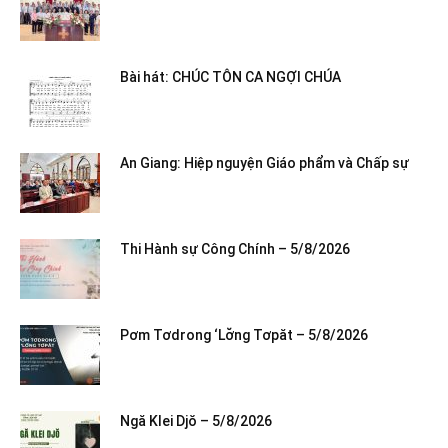
Bài hát: CHÚC TÔN CA NGỢI CHÚA
An Giang: Hiệp nguyện Giáo phẩm và Chấp sự
Thi Hành sự Công Chính – 5/8/2026
Pơm Tơdrong ‘Lơ̆ng Tơpăt – 5/8/2026
Ngă Klei Djŏ – 5/8/2026