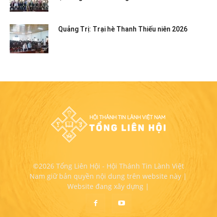
Quảng Trị: Trại hè Thanh Thiếu niên 2026
©2026 Tổng Liên Hội - Hội Thánh Tin Lành Việt
Nam giữ bản quyền nội dung trên website này |
Website đang xây dựng |