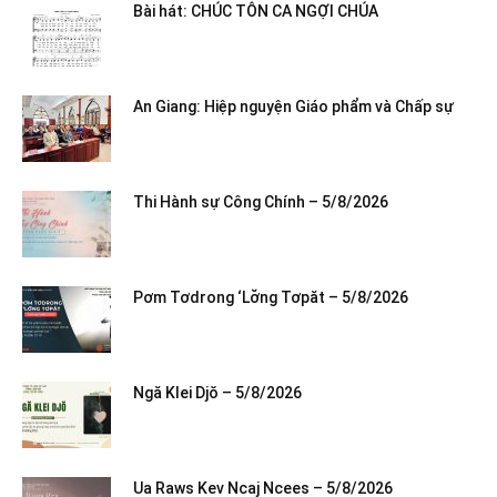
Bài hát: CHÚC TÔN CA NGỢI CHÚA
An Giang: Hiệp nguyện Giáo phẩm và Chấp sự
Thi Hành sự Công Chính – 5/8/2026
Pơm Tơdrong ‘Lơ̆ng Tơpăt – 5/8/2026
Ngă Klei Djŏ – 5/8/2026
Ua Raws Kev Ncaj Ncees – 5/8/2026