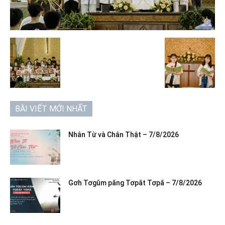
BÀI VIẾT MỚI NHẤT
Nhân Từ và Chân Thật – 7/8/2026
Gơh Tơgŭm păng Tơpăt Tơpă – 7/8/2026