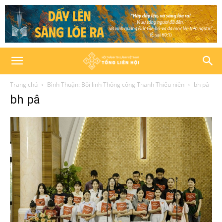
Trang chủ
Bình Thuận: Bồi linh Thông công Thanh Thiếu niên
bh pâ
bh pâ