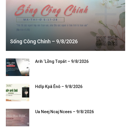
Sống Công Chính – 9/8/2026
Arih ‘Lơ̆ng Tơpăt – 9/8/2026
Hdĭp Kpă Ênô – 9/8/2026
Ua Neej Ncaj Ncees – 9/8/2026