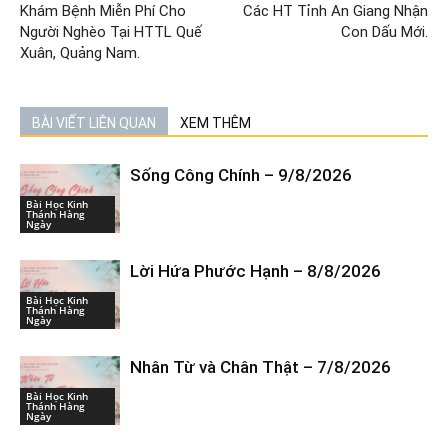
Khám Bệnh Miễn Phí Cho
Các HT Tỉnh An Giang Nhận
Người Nghèo Tại HTTL Quế
Con Dấu Mới.
Xuân, Quảng Nam.
BÀI VIẾT LIÊN QUAN
XEM THÊM
Sống Công Chính – 9/8/2026
Bài Học Kinh
Thánh Hàng
Ngày
Lời Hứa Phước Hạnh – 8/8/2026
Bài Học Kinh
Thánh Hàng
Ngày
Nhân Từ và Chân Thật – 7/8/2026
Bài Học Kinh
Thánh Hàng
Ngày