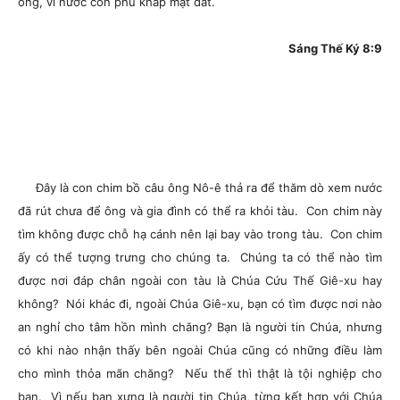
ông, vì nước còn phủ khắp mặt đất.
Sáng Thế Ký 8:9
Đây là con chim bồ câu ông Nô-ê thả ra để thăm dò xem nước
đã rút chưa để ông và gia đình có thể ra khỏi tàu. Con chim này
tìm không được chỗ hạ cánh nên lại bay vào trong tàu. Con chim
ấy có thể tượng trưng cho chúng ta. Chúng ta có thể nào tìm
được nơi đáp chân ngoài con tàu là Chúa Cứu Thế Giê-xu hay
không? Nói khác đi, ngoài Chúa Giê-xu, bạn có tìm được nơi nào
an nghỉ cho tâm hồn mình chăng? Bạn là người tin Chúa, nhưng
có khi nào nhận thấy bên ngoài Chúa cũng có những điều làm
cho mình thỏa mãn chăng? Nếu thế thì thật là tội nghiệp cho
bạn. Vì nếu bạn xưng là người tin Chúa, từng kết hợp với Chúa