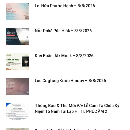
Lời Hứa Phước Hạnh – 8/8/2026
Nơ̆r Pơkă Pŭn Hiôk – 8/8/2026
Klei Ƀuăn Jăk Mơak – 8/8/2026
Lus Cogtseg Koob Hmoov – 8/8/2026
Thông Báo & Thư Mời V/v Lễ Cảm Tạ Chúa Kỷ
Niệm 15 Năm Tái Lập HTTL PHÚC ÂM 2