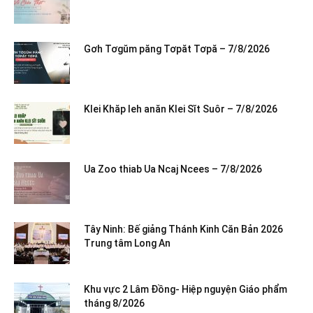
Gơh Tơgŭm păng Tơpăt Tơpă – 7/8/2026
Klei Khăp leh anăn Klei Sĭt Suôr – 7/8/2026
Ua Zoo thiab Ua Ncaj Ncees – 7/8/2026
Tây Ninh: Bế giảng Thánh Kinh Căn Bản 2026
Trung tâm Long An
Khu vực 2 Lâm Đồng- Hiệp nguyện Giáo phẩm
tháng 8/2026