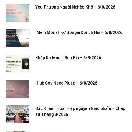
Yêu Thương Người Nghèo Khổ – 6/8/2026
‘Mêm Mơnat Kơ Bơngai Dơnuh Hin – 6/8/2026
Khăp Kơ Mnuih Bun Ƀin – 6/8/2026
Hlub Cov Neeg Pluag – 6/8/2026
Bắc Khánh Hòa: Hiệp nguyện Giáo phẩm – Chấp
sự Tháng 8/2026