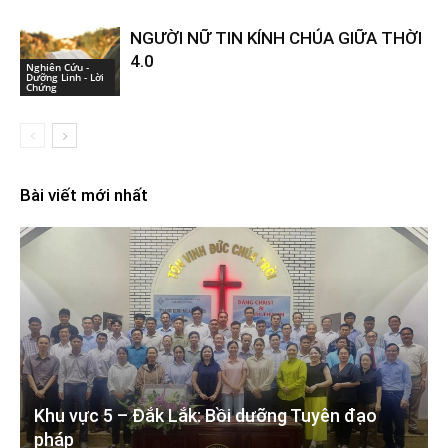
NGƯỜI NỮ TIN KÍNH CHÚA GIỮA THỜI
4.0
Nghiên Cứu -
Dưỡng Linh - Lời
Chứng
Bài viết mới nhất
Khu vực 5 – Đắk Lắk: Bồi dưỡng Tuyên đạo
pháp