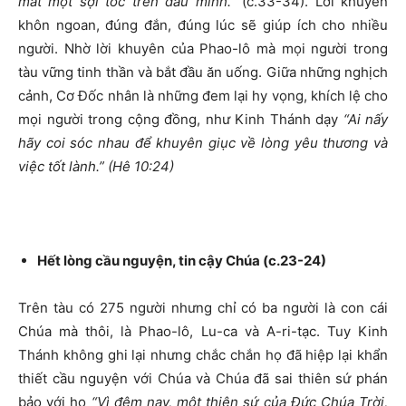
mất một sợi tóc trên đầu mình.”
(c.33-34). Lời khuyên
khôn ngoan, đúng đắn, đúng lúc sẽ giúp ích cho nhiều
người. Nhờ lời khuyên của Phao-lô mà mọi người trong
tàu vững tinh thần và bắt đầu ăn uống. Giữa những nghịch
cảnh, Cơ Đốc nhân là những đem lại hy vọng, khích lệ cho
mọi người trong cộng đồng, như Kinh Thánh dạy
“Ai nấy
hãy coi sóc nhau để khuyên giục về lòng yêu thương và
việc tốt lành.” (Hê 10:24)
Hết lòng cầu nguyện, tin cậy Chúa (c.23-24)
Trên tàu có 275 người nhưng chỉ có ba người là con cái
Chúa mà thôi, là Phao-lô, Lu-ca và A-ri-tạc. Tuy Kinh
Thánh không ghi lại nhưng chắc chắn họ đã hiệp lại khẩn
thiết cầu nguyện với Chúa và Chúa đã sai thiên sứ phán
bảo với họ
“Vì đêm nay, một thiên sứ của Đức Chúa Trời,