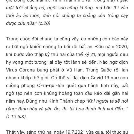
mặt trời chẳng có, ngôi sao cũng không, mà bão thì vẫn
thổi ào ào luôn, đến nỗi chúng ta chẳng còn trông cậy
được cứu nữa.” (c.20)
Trong cuộc đời chúng ta cũng vậy, có những cơn bão xảy
ra bất ngờ khiến chúng ta bối rối bất an. Đầu năm 2020,
khi bước vào thập kỷ thứ hai của thế kỷ 21, mọi người đều
hy vọng một tương lai đầy tốt lành sẽ đến. Nào ngờ dịch
Virus Corona bùng phát ở Vũ Hán, Trung Quốc rồi lan
nhanh khắp thế giới. Có thể ví đại dịch Covid 19 như cơn
cuồng phong Ơ-ra-qui-lôn quét qua hành tinh này, bất
ngờ tạo nên cơn khủng hoảng toàn cầu kéo dài gần hai
năm nay. Đúng như Kinh Thánh chép
“Khi người ta sẽ nói
rằng: Bình hòa và yên ổn, thì tai họa thình lình vụt đến…”
(1 Tê 5:3).
Thật vậy, sáng thứ hai ngày 19.7.2021 vừa qua, tôi thực sự