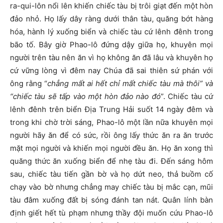
ra-qui-lôn nổi lên khiến chiếc tàu bị trôi giạt đến một hòn
đảo nhỏ. Họ lấy dây ràng dưới thân tàu, quăng bớt hàng
hóa, hành lý xuống biển và chiếc tàu cứ lênh đênh trong
bão tố. Bây giờ Phao-lô đứng dậy giữa họ, khuyên mọi
người trên tàu nên ăn vì họ không ăn đã lâu và khuyên họ
cứ vững lòng vì đêm nay Chúa đã sai thiên sứ phán với
ông rằng “
chẳng mất ai hết chỉ mất chiếc tàu mà thôi” và
“chiếc tàu sẽ tấp vào một hòn đảo nào đó
”. Chiếc tàu cứ
lênh đênh trên biển Địa Trung Hải suốt 14 ngày đêm và
trong khi chờ trời sáng, Phao-lô một lần nữa khuyên mọi
người hãy ăn để có sức, rồi ông lấy thức ăn ra ăn trước
mặt mọi người và khiến mọi người đều ăn. Họ ăn xong thì
quăng thức ăn xuống biển để nhẹ tàu đi. Đến sáng hôm
sau, chiếc tàu tiến gần bờ và họ dứt neo, thả buồm cố
chạy vào bờ nhưng chẳng may chiếc tàu bị mắc cạn, mũi
tàu đâm xuống đất bị sóng đánh tan nát. Quân lính bàn
định giết hết tù phạm nhưng thầy đội muốn cứu Phao-lô