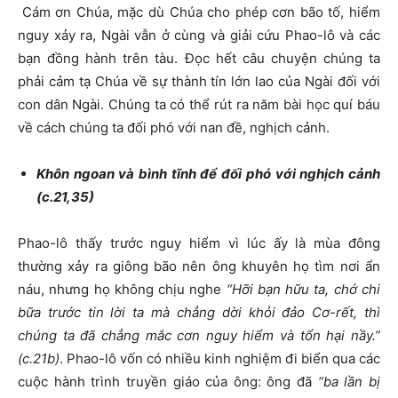
Cám ơn Chúa, mặc dù Chúa cho phép cơn bão tố, hiểm
nguy xảy ra, Ngài vẫn ở cùng và giải cứu Phao-lô và các
bạn đồng hành trên tàu. Đọc hết câu chuyện chúng ta
phải cảm tạ Chúa về sự thành tín lớn lao của Ngài đối với
con dân Ngài. Chúng ta có thể rút ra năm bài học quí báu
về cách chúng ta đối phó với nan đề, nghịch cảnh.
Khôn ngoan và bình tĩnh để đối phó với nghịch cảnh
(c.21,35)
Phao-lô thấy trước nguy hiểm vì lúc ấy là mùa đông
thường xảy ra giông bão nên ông khuyên họ tìm nơi ẩn
náu, nhưng họ không chịu nghe
“Hỡi bạn hữu ta, chớ chi
bữa trước tin lời ta mà chẳng dời khỏi đảo Cơ-rết, thì
chúng ta đã chẳng mắc cơn nguy hiểm và tổn hại nầy.”
(c.21b)
. Phao-lô vốn có nhiều kinh nghiệm đi biển qua các
cuộc hành trình truyền giáo của ông: ông đã
“ba lần bị