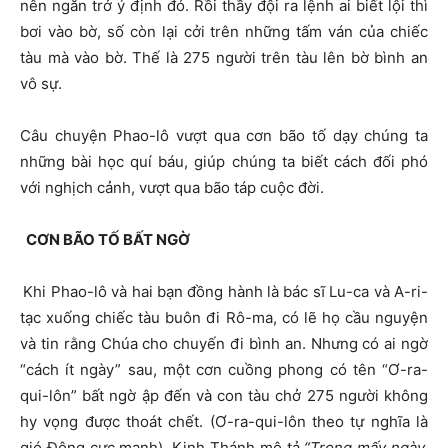
nên ngăn trở ý định đó. Rồi thầy đội ra lệnh ai biết lội thì
bơi vào bờ, số còn lại cởi trên những tấm ván của chiếc
tàu mà vào bờ. Thế là 275 người trên tàu lên bờ bình an
vô sự.
Câu chuyện Phao-lô vượt qua cơn bão tố dạy chúng ta
những bài học quí báu, giúp chúng ta biết cách đối phó
với nghịch cảnh, vượt qua bão táp cuộc đời.
CƠN BÃO TỐ BẤT NGỜ
Khi Phao-lô và hai bạn đồng hành là bác sĩ Lu-ca và A-ri-
tạc xuống chiếc tàu buôn đi Rô-ma, có lẽ họ cầu nguyện
và tin rằng Chúa cho chuyến đi bình an. Nhưng có ai ngờ
“cách ít ngày” sau, một cơn cuồng phong có tên “Ơ-ra-
qui-lôn” bất ngờ ập đến và con tàu chở 275 người không
hy vọng được thoát chết. (Ơ-ra-qui-lôn theo tự nghĩa là
gió Đông cực mạnh). Kinh Thánh mô tả
“Trong mấy ngày,