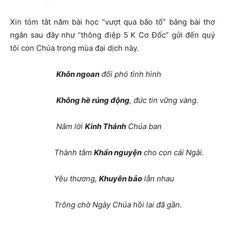
Xin tóm tắt năm bài học “vượt qua bão tố” bằng bài thơ
ngắn sau đây như “thông điệp 5 K Cơ Đốc” gửi đến quý
tôi con Chúa trong mùa đại dịch này.
K
hôn ngoan
đối phó tình hình
K
hông hề rúng động
, đức tin vững vàng.
Nắm lời
K
inh Thánh
Chúa ban
Thành tâm
K
hẩn nguyện
cho con cái Ngài.
Yêu thương,
K
huyên bảo
lẫn nhau
Trông chờ Ngày Chúa hồi lai đã gần.