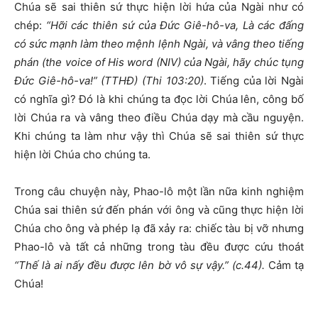
Chúa sẽ sai thiên sứ thực hiện lời hứa của Ngài như có
chép:
“Hỡi các thiên sứ của Đức Giê-hô-va, Là các đấng
có sức mạnh làm theo mệnh lệnh Ngài, và vâng theo tiếng
phán (the voice of His word (NIV) của Ngài, hãy chúc tụng
Đức Giê-hô-va!” (TTHĐ) (Thi 103:20)
. Tiếng của lời Ngài
có nghĩa gì? Đó là khi chúng ta đọc lời Chúa lên, công bố
lời Chúa ra và vâng theo điều Chúa dạy mà cầu nguyện.
Khi chúng ta làm như vậy thì Chúa sẽ sai thiên sứ thực
hiện lời Chúa cho chúng ta.
Trong câu chuyện này, Phao-lô một lần nữa kinh nghiệm
Chúa sai thiên sứ đến phán với ông và cũng thực hiện lời
Chúa cho ông và phép lạ đã xảy ra: chiếc tàu bị vỡ nhưng
Phao-lô và tất cả những trong tàu đều được cứu thoát
“Thế là ai nấy đều được lên bờ vô sự vậy.” (c.44).
Cảm tạ
Chúa!