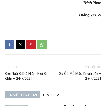
Trịnh Phan
Tháng 7.2021
Bài trước
Bài tiếp theo
Brei Ngă Bi Djŏ Hlăm Klei Bi
Sa Čô Mô̆ Mâo Knuih Jăk –
Kƀĭn – 24/7/2021
25/7/2021
BÀI VIẾT LIÊN QUAN
XEM THÊM