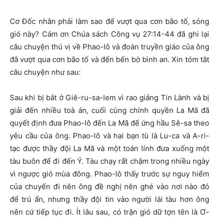
Cơ Đốc nhân phải làm sao để vượt qua cơn bão tố, sóng
gió này? Cám ơn Chúa sách Công vụ 27:14-44 đã ghi lại
câu chuyện thú vị về Phao-lô và đoàn truyền giáo của ông
đã vượt qua cơn bão tố và đến bến bờ bình an. Xin tóm tắt
câu chuyện như sau:
Sau khi bị bắt ở Giê-ru-sa-lem vì rao giảng Tin Lành và bị
giải đến nhiều toà án, cuối cùng chính quyền La Mã đã
quyết định đưa Phao-lô đến La Mã để ứng hầu Sê-sa theo
yêu cầu của ông. Phao-lô và hai bạn tù là Lu-ca và A-ri-
tạc được thầy đội La Mã và một toán lính đưa xuống một
tàu buôn để đi đến Ý. Tàu chạy rất chậm trong nhiều ngày
vì ngược gió mùa đông. Phao-lô thấy trước sự nguy hiểm
của chuyến đi nên ông đề nghị nên ghé vào nơi nào đó
để trú ẩn, nhưng thầy đội tin vào người lái tàu hơn ông
nên cứ tiếp tục đi. Ít lâu sau, có trận gió dữ tợn tên là Ơ-