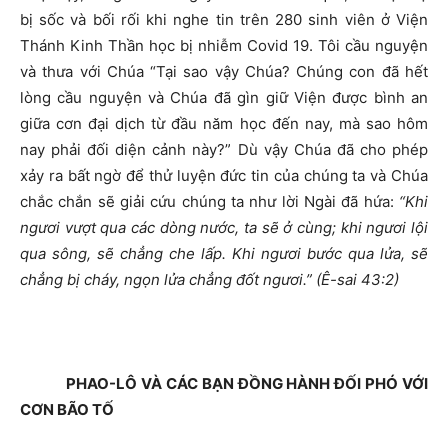
bị sốc và bối rối khi nghe tin trên 280 sinh viên ở Viện
Thánh Kinh Thần học bị nhiễm Covid 19. Tôi cầu nguyện
và thưa với Chúa “Tại sao vậy Chúa? Chúng con đã hết
lòng cầu nguyện và Chúa đã gìn giữ Viện được bình an
giữa cơn đại dịch từ đầu năm học đến nay, mà sao hôm
nay phải đối diện cảnh này?” Dù vậy Chúa đã cho phép
xảy ra bất ngờ để thử luyện đức tin của chúng ta và Chúa
chắc chắn sẽ giải cứu chúng ta như lời Ngài đã hứa:
“Khi
ngươi vượt qua các dòng nước, ta sẽ ở cùng; khi ngươi lội
qua sông, sẽ chẳng che lấp. Khi ngươi bước qua lửa, sẽ
chẳng bị cháy, ngọn lửa chẳng đốt ngươi.” (Ê-sai 43:2)
PHAO-LÔ VÀ CÁC BẠN ĐỒNG HÀNH ĐỐI PHÓ VỚI
CƠN BÃO TỐ