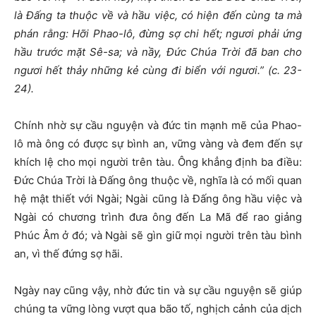
là Đấng ta thuộc về và hầu việc, có hiện đến cùng ta mà
phán rằng: Hỡi Phao-lô, đừng sợ chi hết; ngươi phải ứng
hầu trước mặt Sê-sa; và nầy, Đức Chúa Trời đã ban cho
ngươi hết thảy những kẻ cùng đi biển với ngươi.” (c. 23-
24).
Chính nhờ sự cầu nguyện và đức tin mạnh mẽ của Phao-
lô mà ông có được sự bình an, vững vàng và đem đến sự
khích lệ cho mọi người trên tàu. Ông khẳng định ba điều:
Đức Chúa Trời là Đấng ông thuộc về, nghĩa là có mối quan
hệ mật thiết với Ngài; Ngài cũng là Đấng ông hầu việc và
Ngài có chương trình đưa ông đến La Mã để rao giảng
Phúc Âm ở đó; và Ngài sẽ gìn giữ mọi người trên tàu bình
an, vì thế đứng sợ hãi.
Ngày nay cũng vậy, nhờ đức tin và sự cầu nguyện sẽ giúp
chúng ta vững lòng vượt qua bão tố, nghịch cảnh của dịch