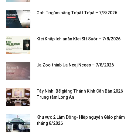
Gơh Tơgŭm păng Tơpăt Tơpă – 7/8/2026
Klei Khăp leh anăn Klei Sĭt Suôr – 7/8/2026
Ua Zoo thiab Ua Ncaj Ncees – 7/8/2026
Tây Ninh: Bế giảng Thánh Kinh Căn Bản 2026
Trung tâm Long An
Khu vực 2 Lâm Đồng- Hiệp nguyện Giáo phẩm
tháng 8/2026