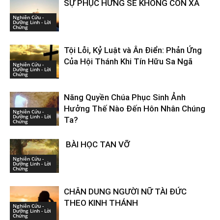
SỰ PHỤC HƯNG SẼ KHÔNG CÒN XA
Nghiên Cứu -
Dưỡng Linh - Lời
Chứng
Tội Lỗi, Kỷ Luật và Ân Điển: Phản Ứng
Của Hội Thánh Khi Tín Hữu Sa Ngã
Nghiên Cứu -
Dưỡng Linh - Lời
Chứng
Năng Quyền Chúa Phục Sinh Ảnh
Hưởng Thế Nào Đến Hôn Nhân Chúng
Nghiên Cứu -
Dưỡng Linh - Lời
Ta?
Chứng
BÀI HỌC TAN VỠ
Nghiên Cứu -
Dưỡng Linh - Lời
Chứng
CHÂN DUNG NGƯỜI NỮ TÀI ĐỨC
THEO KINH THÁNH
Nghiên Cứu -
Dưỡng Linh - Lời
Chứng