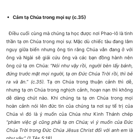
Cảm tạ Chúa trong mọi sự (c.35)
Điều cuối cùng mà chúng ta học được nơi Phao-lô là tinh
thần tạ ơn Chúa trong mọi sự. Mặc dù chiếc tàu đang lâm
nguy giữa biển nhưng ông tin rằng Chúa vẫn đang ở với
ông và Ngài sẽ giải cứu ông và các bạn đồng hành nên
ông cứ tạ ơn Chúa:
“Nói như vậy rồi, người bèn lấy bánh,
đứng trước mặt mọi người, tạ ơn Đức Chúa Trời rồi, thì bẻ
ra và ăn.” (c.35).
Tạ ơn Chúa trong thuận cảnh thì dễ,
nhưng tạ ơn Chúa trong nghịch cảnh, hoạn nạn thì không
dễ dàng chút nào. Khi chúng ta tạ ơn Chúa trong mọi
hoàn cảnh nói lên đức tin của chúng ta nơi sự tể trị của
Chúa vì đó là ý muốn của Chúa như Kinh Thánh chép
“phàm việc gì cũng phải tạ ơn Chúa; vì ý muốn của Đức
Chúa Trời trong Đức Chúa Jêsus Christ đối với anh em là
như vậy.” (1 Tês 5:18).