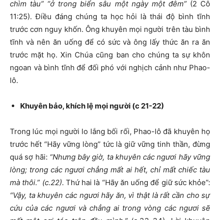
chìm tàu” “ở trong biển sâu một ngày một đêm”
(2 Cô
11:25). Điều đáng chúng ta học hỏi là thái độ bình tĩnh
trước cơn nguy khốn. Ông khuyên mọi người trên tàu bình
tĩnh và nên ăn uống để có sức và ông lấy thức ăn ra ăn
trước mặt họ. Xin Chúa cũng ban cho chúng ta sự khôn
ngoan và bình tĩnh để đối phó với nghịch cảnh như Phao-
lô.
Khuyên bảo, khích lệ mọi người (c 21-22)
Trong lúc mọi người lo lắng bối rối, Phao-lô đã khuyên họ
trước hết “Hãy vững lòng” tức là giữ vững tinh thần, đừng
quá sợ hãi:
“Nhưng bây giờ, ta khuyên các ngươi hãy vững
lòng; trong các ngươi chẳng mất ai hết, chỉ mất chiếc tàu
mà thôi.” (c.22)
. Thứ hai là “Hãy ăn uống để giữ sức khỏe”:
“Vậy, ta khuyên các ngươi hãy ăn, vì thật là rất cần cho sự
cứu của các ngươi và chẳng ai trong vòng các ngươi sẽ