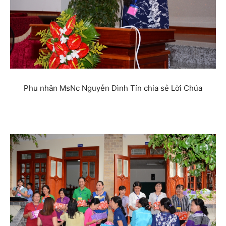
Phu nhân MsNc Nguyễn Đình Tín chia sẻ Lời Chúa