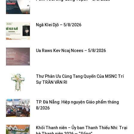
Ngă Klei Djŏ – 5/8/2026
Ua Raws Kev Ncaj Ncees – 5/8/2026
Thư Phân Ưu Cùng Tang Quyến Của MSNC Trí
Sự TRẦN VĂN RI
TP. Đà Nẵng: Hiệp nguyện Giáo phẩm tháng
8/2026
Khối Thanh niên – Ủy ban Thanh Thiếu Nhi: Trại
hè Thanh niên 2026 — “Sống”