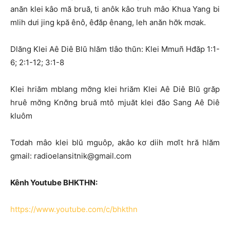
anăn klei kâo mă bruă, ti anôk kâo truh mâo Khua Yang bi
mlih dưi jing kpă ênô, êđăp ênang, leh anăn hơ̆k mơak.
Dlăng Klei Aê Diê Blŭ hlăm tlâo thŭn: Klei Mmuñ Hđăp 1:1-
6; 2:1-12; 3:1-8
Klei hriăm mblang mơ̆ng klei hriăm Klei Aê Diê Blŭ grăp
hruê mơ̆ng Knơ̆ng bruă mtô mjuăt klei đăo Sang Aê Diê
kluôm
Tơdah mâo klei blŭ mguôp, akâo kơ diih mơĭt hră hlăm
gmail: radioelansitnik@gmail.com
Kênh Youtube BHKTHN:
https://www.youtube.com/c/bhkthn