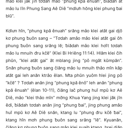
mâo klei jăk jĭn tơdah mâo “phung kpă ênuah”, ƀiădah ăt
mâo lu lĭn Phung Sang Aê Diê “mdlưh hŏng klei phung ƀai
blŭ”.
Kdlưn hĭn, “phung kpă ênuah” srăng mâo klei atăt gai djŏ
kơ phung ƀuôn sang – “Tơdah amâo mâo klei atăt gai ôh
phung ƀuôn sang srăng lĕ; ƀiădah mâo klei hơĭt tơdah
mâo lu mnuih đru kčĕ” (Klei Bi Hriêng 11:14). Hlăm klei čih
phŭn, “klei atăt gai” ăt mblang jing “pô mgăt kŭmpăn”.
Snăn phung ƀuôn sang čiăng mâo lu mnuih thâo mĭn kăp
atăt gai leh anăn ktrâo êlan. Mta phŭn yuôm hlei jing pô
“kčĕ” ? Tơdah anăn jing “phung kpă ênô” leh anăn “phung
kpă ênuah” (êlan 10-11), čiăng lač phung huĭ mpŭ kơ Aê
Diê, mâo “klei thâo mĭn” mơ̆ng Khua Yang jing klei jăk jĭn
êdi, ƀiădah tơdah anăn jing “phung ƀai”, jing phung amâo
huĭ mpŭ kơ Aê Diê snăn, ktang lu “phung đru kčĕ ƀai”,
ktang hĭn mơh phung ƀuôn sang srăng “lĕ”. Kyuanăn,
čiăng kơ phung ƀuôn sang mâo klei suaih ktang, brei djăp