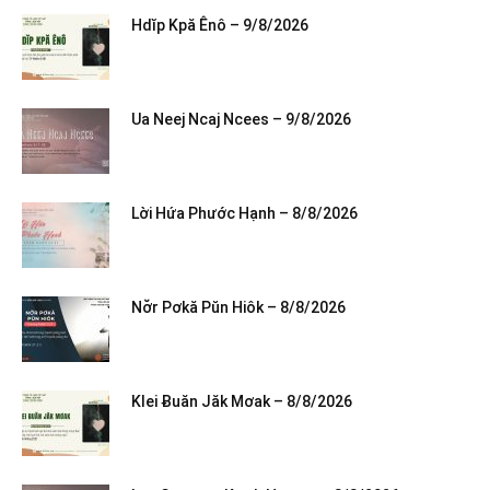
Hdĭp Kpă Ênô – 9/8/2026
Ua Neej Ncaj Ncees – 9/8/2026
Lời Hứa Phước Hạnh – 8/8/2026
Nơ̆r Pơkă Pŭn Hiôk – 8/8/2026
Klei Ƀuăn Jăk Mơak – 8/8/2026