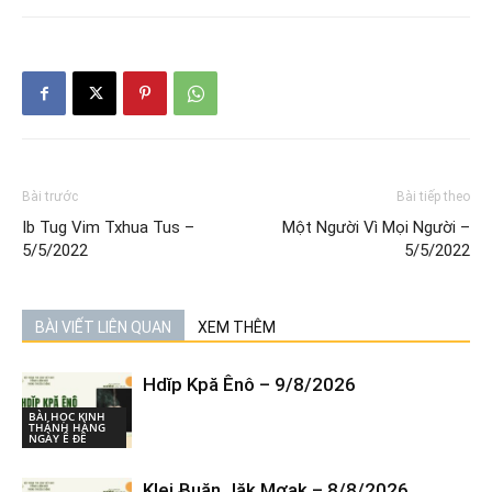
Bài trước
Bài tiếp theo
Ib Tug Vim Txhua Tus –
Một Người Vì Mọi Người –
5/5/2022
5/5/2022
BÀI VIẾT LIÊN QUAN
XEM THÊM
Hdĭp Kpă Ênô – 9/8/2026
BÀI HỌC KINH
THÁNH HÀNG
NGÀY Ê ĐÊ
Klei Ƀuăn Jăk Mơak – 8/8/2026