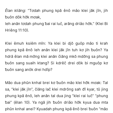
Êlan kliăng:
“Tơdah phung kpă ênô mâo klei jăk jĭn, jih
ƀuôn dôk hơ̆k mơak,
leh anăn tơdah phung ƀai rai luč, arăng driâo hơ̆k.” (Klei Bi
Hriêng 11:10).
Klei êmuh ksiêm mĭn: Ya klei bi djŏ guôp mâo ti krah
phung kpă ênô leh anăn klei jăk jĭn tuh kơ jih ƀuôn? Ya
hdră êlan mă mơ̆ng klei anăn čiăng mkŏ mdơ̆ng sa phung
ƀuôn sang suaih ktang? Si kdrêč drei dôk bi mguôp kơ
ƀuôn sang anôk drei hdĭp?
Mâo dua phŭn knhal brei kơ ƀuôn mâo klei hơ̆k mơak: Tal
sa, “klei jăk jĭn”, čiăng lač klei mdrŏng sah đĭ kyar, tŭ jing
phung kpă ênô, leh anăn tal dua jing “klei rai luč” “phung
ƀai” (êlan 10). Ya ngă jih ƀuôn driâo hơ̆k kyua dua mta
phŭn knhal anei? Kyuadah phung kpă ênô brei ƀuôn “mâo