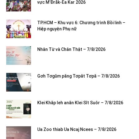
vực M’Đrắk-Ea Kar 2026
TP.HCM – Khu vực 6: Chương trình Bồi linh –
Hiệp nguyện Phụ nữ
Nhân Từ và Chân Thật – 7/8/2026
Gơh Tơgŭm păng Tơpăt Tơpă – 7/8/2026
Klei Khăp leh anăn Klei Sĭt Suôr – 7/8/2026
Ua Zoo thiab Ua Ncaj Ncees – 7/8/2026