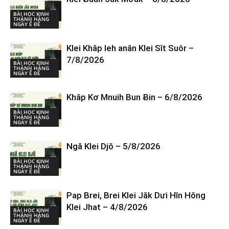
BÀI HỌC KINH
THÁNH HÀNG
NGÀY Ê ĐÊ
Klei Khăp leh anăn Klei Sĭt Suôr –
7/8/2026
BÀI HỌC KINH
THÁNH HÀNG
NGÀY Ê ĐÊ
Khăp Kơ Mnuih Bun Ƀin – 6/8/2026
BÀI HỌC KINH
THÁNH HÀNG
NGÀY Ê ĐÊ
Ngă Klei Djŏ – 5/8/2026
BÀI HỌC KINH
THÁNH HÀNG
NGÀY Ê ĐÊ
Pap Brei, Brei Klei Jăk Dưi Hĭn Hŏng
Klei Jhat – 4/8/2026
BÀI HỌC KINH
THÁNH HÀNG
NGÀY Ê ĐÊ