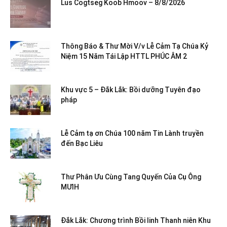
Lus Cogtseg Koob Hmoov – 8/8/2026
Thông Báo & Thư Mời V/v Lễ Cảm Tạ Chúa Kỷ
Niệm 15 Năm Tái Lập HTTL PHÚC ÂM 2
Khu vực 5 – Đắk Lắk: Bồi dưỡng Tuyên đạo
pháp
Lễ Cảm tạ ơn Chúa 100 năm Tin Lành truyền
đến Bạc Liêu
Thư Phân Ưu Cùng Tang Quyến Của Cụ Ông
MƯIH
Đắk Lắk: Chương trình Bồi linh Thanh niên Khu