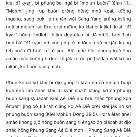
klei đĭ kyar”, bi phung ƀai ngă bi “mdlưh ƀuôn” (êlan 11).
“Mdlưh” jing rup ƀuôn prŏng hŏng mnư̆ kpal, kđông
mgang, sang pưk, leh anăn wăt Sang Yang arăng ksŭng
ngă bi mdlưh rai. Brei drei mđing kơ klei bi klăk ti krah “đĭ
kyar” hŏng “mdlưh” hlăm dua êlan bi tlă mbĭt, brei ƀuh
boh blŭ “đĭ kyar” mblang jing rŭ mdơ̆ng, ngă bi kjăp ktang
leh anăn đĭ hriê kơ tŭ jing. Blŭ mdê hĭn, phung kpă ênô
amâo mâo knŏng ba klei tŭ jăk kơ ñu pô ƀiădah wăt kơ pô
mkăn, kơ ƀuôn sang mơh.
Phŭn knhal kơ klei bi djŏ guôp ti krah sa čô mnuih hdĭp
kpă ênô leh anăn klei đĭ kyar suaih ktang kơ sa phung
ƀuôn sang kyuadah Klei Aê Diê Blŭ brei thâo “phung kpă
ênuah” jing pô ti krah čiăng kơ Aê Diê brei klei jăk jĭn kơ
phung ƀuôn sang (Klei Mphŭn Dơ̆ng 39:5). Hdră êlan anei
amâo knŏng djŏ hŏng ƀuôn sang ti êngao ôh ƀiădah ăt djŏ
snăk hŏng Phung Sang Aê Diê mơh – Phung Sang Aê Diê