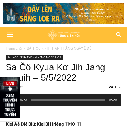
Trang chủ
BÀI HỌC KINH THÁNH HÀNG NGÀY Ê ĐÊ
BÀI HỌC KINH THÁNH HÀNG NGÀY Ê ĐÊ
Sa Čô Kyua Kơ Jih Jang
Mnuih – 5/5/2022
05/05/2022
1153
Trình
00:00
00:00
phát
âm
thanh
Klei Aê Diê Blŭ: Klei Bi Hriêng 11:10-11