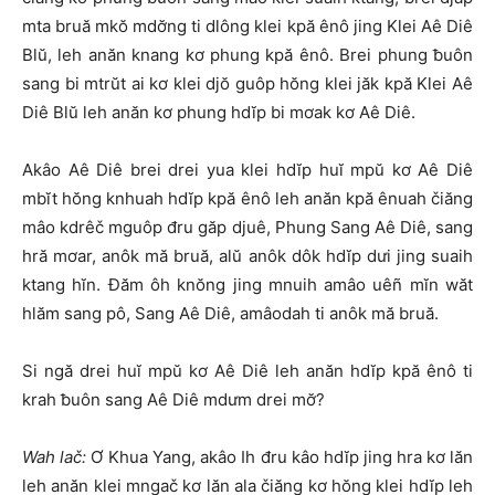
mta bruă mkŏ mdơ̆ng ti dlông klei kpă ênô jing Klei Aê Diê
Blŭ, leh anăn knang kơ phung kpă ênô. Brei phung ƀuôn
sang bi mtrŭt ai kơ klei djŏ guôp hŏng klei jăk kpă Klei Aê
Diê Blŭ leh anăn kơ phung hdĭp bi mơak kơ Aê Diê.
Akâo Aê Diê brei drei yua klei hdĭp huĭ mpŭ kơ Aê Diê
mbĭt hŏng knhuah hdĭp kpă ênô leh anăn kpă ênuah čiăng
mâo kdrêč mguôp đru găp djuê, Phung Sang Aê Diê, sang
hră mơar, anôk mă bruă, alŭ anôk dôk hdĭp dưi jing suaih
ktang hĭn. Đăm ôh knŏng jing mnuih amâo uêñ mĭn wăt
hlăm sang pô, Sang Aê Diê, amâodah ti anôk mă bruă.
Si ngă drei huĭ mpŭ kơ Aê Diê leh anăn hdĭp kpă ênô ti
krah ƀuôn sang Aê Diê mdưm drei mơ̆?
Wah lač:
Ơ Khua Yang, akâo Ih đru kâo hdĭp jing hra kơ lăn
leh anăn klei mngač kơ lăn ala čiăng kơ hŏng klei hdĭp leh