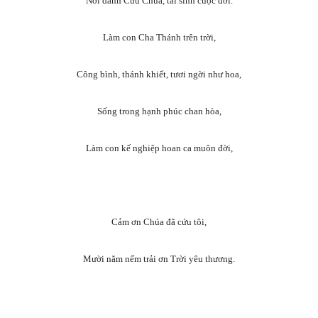
Nơi danh Cứu Chúa, tái sinh cuộc đời.
Làm con Cha Thánh trên trời,
Công bình, thánh khiết, tươi ngời như hoa,
Sống trong hạnh phúc chan hòa,
Làm con kế nghiệp hoan ca muôn đời,
Cảm ơn Chúa đã cứu tôi,
Mười năm nếm trải ơn Trời yêu thương.