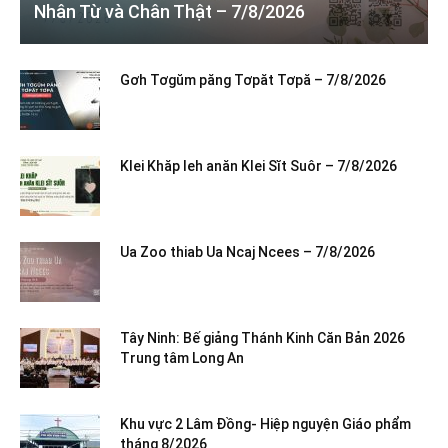
Nhân Từ và Chân Thật – 7/8/2026
Gơh Tơgŭm păng Tơpăt Tơpă – 7/8/2026
Klei Khăp leh anăn Klei Sĭt Suôr – 7/8/2026
Ua Zoo thiab Ua Ncaj Ncees – 7/8/2026
Tây Ninh: Bế giảng Thánh Kinh Căn Bản 2026
Trung tâm Long An
Khu vực 2 Lâm Đồng- Hiệp nguyện Giáo phẩm
tháng 8/2026