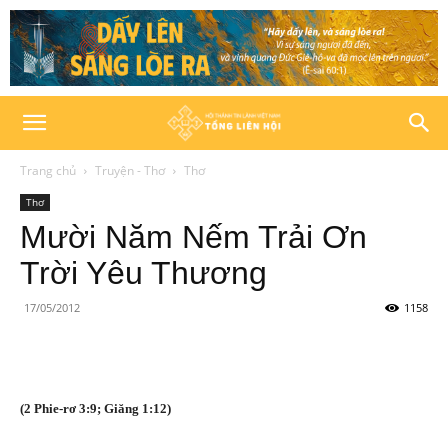
Trang chủ
Truyện - Thơ
Thơ
Thơ
Mười Năm Nếm Trải Ơn
Trời Yêu Thương
17/05/2012
1158
(2 Phie-rơ 3:9; Giăng 1:12)