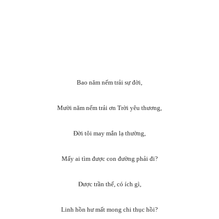
Bao năm nếm trải sự đời,
Mười năm nếm trải ơn Trời yêu thương,
Đời tôi may mắn lạ thường,
Mấy ai tìm được con đường phải đi?
Được trần thế, có ích gì,
Linh hồn hư mất mong chi thục hồi?