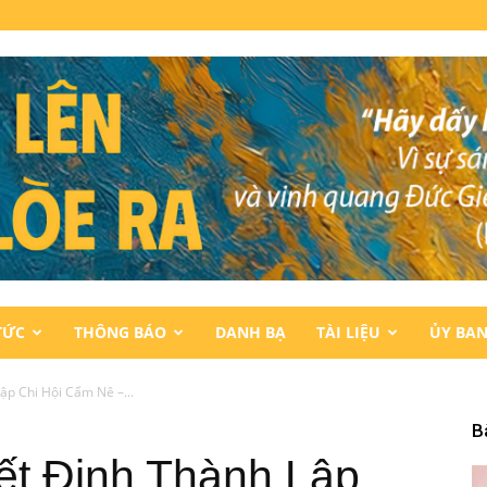
TỨC
THÔNG BÁO
DANH BẠ
TÀI LIỆU
ỦY BA
ập Chi Hội Cẩm Nê –...
B
ết Định Thành Lập