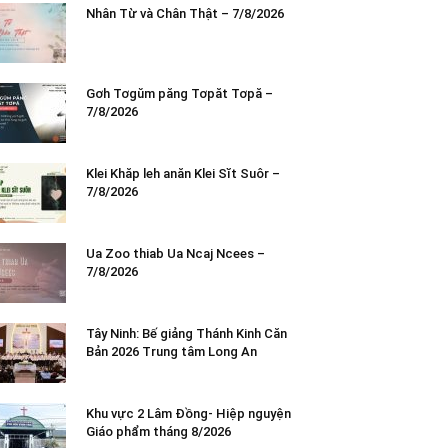
Nhân Từ và Chân Thật – 7/8/2026
Gơh Tơgŭm păng Tơpăt Tơpă –
7/8/2026
Klei Khăp leh anăn Klei Sĭt Suôr –
7/8/2026
Ua Zoo thiab Ua Ncaj Ncees –
7/8/2026
Tây Ninh: Bế giảng Thánh Kinh Căn
Bản 2026 Trung tâm Long An
Khu vực 2 Lâm Đồng- Hiệp nguyện
Giáo phẩm tháng 8/2026