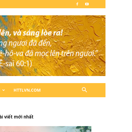
N
HTTLVN.COM
ài viết mới nhất