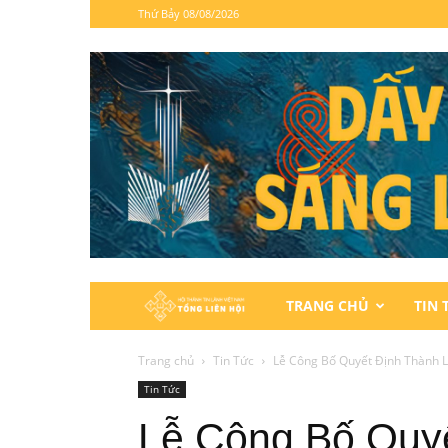
Thứ Bảy 08/08/2026
Hội
TRANG CHỦ
TIN 
Thánh
Trang chủ
Tin Tức
Lễ Công Bố Quyết Định Thành L
Tin Tức
Tin
Lễ Công Bố Quy