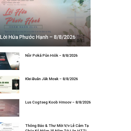
Lời Hứa Phước Hạnh – 8/8/2026
Nơ̆r Pơkă Pŭn Hiôk – 8/8/2026
Klei Ƀuăn Jăk Mơak – 8/8/2026
Lus Cogtseg Koob Hmoov – 8/8/2026
Thông Báo & Thư Mời V/v Lễ Cảm Tạ
Chúa Kỷ Niệm 15 Năm Tái Lập HTTL