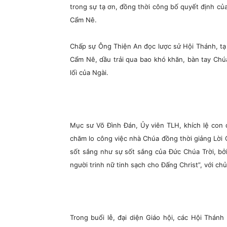
trong sự tạ ơn, đồng thời công bố quyết định của
Cẩm Nê.
Chấp sự Ông Thiện An đọc lược sử Hội Thánh, tạ
Cẩm Nê, dầu trải qua bao khó khăn, bàn tay Chú
lối của Ngài.
Mục sư Võ Đình Đán, Ủy viên TLH, khích lệ con 
chăm lo công việc nhà Chúa đồng thời giảng Lời C
sốt sắng như sự sốt sắng của Đức Chúa Trời, b
người trinh nữ tinh sạch cho Đấng Christ”, với c
Trong buổi lễ, đại diện Giáo hội, các Hội Thán