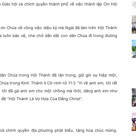
 Giáo hội và chính quyền thành phố về việc thành lập Chi Hội
 ơn Chúa về công việc diệu kỳ mà Ngài đã làm trên Hội Thánh
a luôn bảo vệ, che chở dẫn dắt con dân Chúa đi trong đường
dân Chúa trong Hội Thánh đã tận trung, giữ gìn sự hiệp một,
húa trong Kinh Thánh II Cô-rinh-tô 11:2 “Vì về anh em, tôi rất
ởi tôi đã gả anh em cho một chồng mà thôi, dâng anh em như
hủ đề “Hội Thánh Là Vợ Hứa Của Đấng Christ”.
h và chính quyền địa phương phát biểu, tặng hoa chúc mừng.