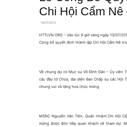
Lành
Chi Hội Cẩm Nê
Việt
14/07/2015
Nam
HTTLVN.ORG – Vào lúc 9 giờ sáng ngày 13/07/201
Công bố quyết định thành lập Chi Hội Cẩm Nê tron
Về chung dự có Mục sư Võ Đình Đán – Ủy viên T
các đầy tớ Chúa, đại diện Ban Chấp sự các Hội 
chung vui và tặng hoa chúc mừng.
MSNC Nguyễn Văn Tiên, Quản nhiệm Chi Hội Cẩm
mừng được đón tiếp quan khách về tham dự. M